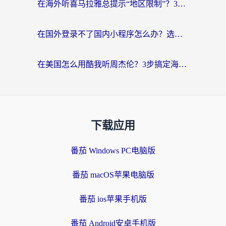
在海外听喜马拉雅总提示“地区限制”？3步轻松解除+听国内音乐全攻略
在国外登录不了国内小程序怎么办？选对回国加速器，轻松解锁国内资源
在美国怎么用酷我听周杰伦？3步搞定海外听歌难题
下载应用
番茄 Windows PC电脑版
番茄 macOS苹果电脑版
番茄 ios苹果手机版
番茄 Android安卓手机版