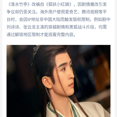
《淮水竹亭》改编自《狐妖小红娘》，因剧情魔改引发
争议却仍受关注。海外用户使用爱奇艺、腾讯视频等平
台时，会因IP地址非中国大陆而触发版权限制。例如剧中
刘诗诗、张云龙主演的穿越剧情和黑狐战斗片段，均需
通过解锁地区限制才能观看完整内容。