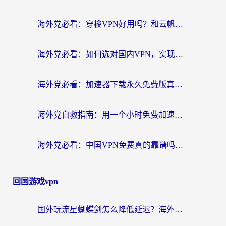
海外党必看：穿梭VPN好用吗？和云帆VPN对比哪个回国效果更好？附真实测评+避坑指南
海外党必看：如何选对国内VPN，实现无缝访问国内资源？
海外党必看：加速器下载永久免费版真的存在吗？教你无缝访问国内资源的正确姿势
海外党自救指南：用一个小时免费加速器，轻松打破国内资源访问壁垒？
海外党必看：中国VPN免费真的靠谱吗？手把手教你选对回国加速器
回国游戏vpn
国外玩流星蝴蝶剑怎么降低延迟？海外党必看的加速秘籍（含欧洲鸣潮&彩虹岛优化攻略）