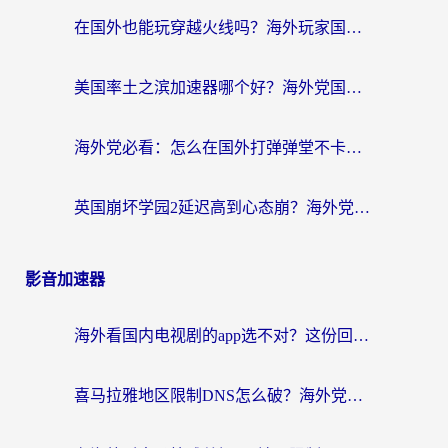
在国外也能玩穿越火线吗？海外玩家国服游戏畅玩终极指南
美国率土之滨加速器哪个好？海外党国服游戏畅玩终极指南（附多游戏解决方案）
海外党必看：怎么在国外打弹弹堂不卡？番茄加速器亲测指南
英国崩坏学园2延迟高到心态崩？海外党国服游戏加速终极指南
影音加速器
海外看国内电视剧的app选不对？这份回国加速器避坑指南帮你流畅追剧
喜马拉雅地区限制DNS怎么破？海外党听国内音乐听书的终极解决方案