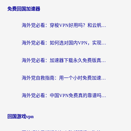
免费回国加速器
海外党必看：穿梭VPN好用吗？和云帆VPN对比哪个回国效果更好？附真实测评+避坑指南
海外党必看：如何选对国内VPN，实现无缝访问国内资源？
海外党必看：加速器下载永久免费版真的存在吗？教你无缝访问国内资源的正确姿势
海外党自救指南：用一个小时免费加速器，轻松打破国内资源访问壁垒？
海外党必看：中国VPN免费真的靠谱吗？手把手教你选对回国加速器
回国游戏vpn