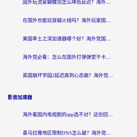
国外玩流星蝴蝶剑怎么降低延迟？海外党必看的加速秘籍（含欧洲鸣潮&彩虹岛优化攻略）
在国外也能玩穿越火线吗？海外玩家国服游戏畅玩终极指南
美国率土之滨加速器哪个好？海外党国服游戏畅玩终极指南（附多游戏解决方案）
海外党必看：怎么在国外打弹弹堂不卡？番茄加速器亲测指南
英国崩坏学园2延迟高到心态崩？海外党国服游戏加速终极指南
影音加速器
海外看国内电视剧的app选不对？这份回国加速器避坑指南帮你流畅追剧
喜马拉雅地区限制DNS怎么破？海外党听国内音乐听书的终极解决方案