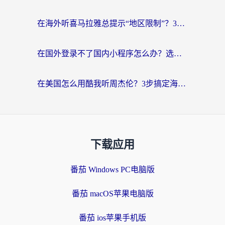
在海外听喜马拉雅总提示“地区限制”？3步轻松解除+听国内音乐全攻略
在国外登录不了国内小程序怎么办？选对回国加速器，轻松解锁国内资源
在美国怎么用酷我听周杰伦？3步搞定海外听歌难题
下载应用
番茄 Windows PC电脑版
番茄 macOS苹果电脑版
番茄 ios苹果手机版