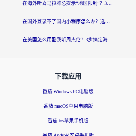
在海外听喜马拉雅总提示“地区限制”？3步轻松解除+听国内音乐全攻略
在国外登录不了国内小程序怎么办？选对回国加速器，轻松解锁国内资源
在美国怎么用酷我听周杰伦？3步搞定海外听歌难题
下载应用
番茄 Windows PC电脑版
番茄 macOS苹果电脑版
番茄 ios苹果手机版
番茄 Android安卓手机版