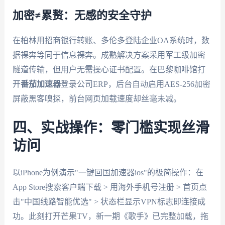
加密≠累赘：无感的安全守护
在柏林用招商银行转账、多伦多登陆企业OA系统时，数
据裸奔等同于信息裸奔。成熟解决方案采用军工级加密
隧道传输，但用户无需操心证书配置。在巴黎咖啡馆打
开
番茄加速器
登录公司ERP，后台自动启用AES-256加密
屏蔽黑客嗅探，前台网页加载速度却丝毫未减。
四、实战操作：零门槛实现丝滑
访问
以iPhone为例演示"一键回国加速器ios"的极简操作：在
App Store搜索客户端下载 > 用海外手机号注册 > 首页点
击"中国线路智能优选" > 状态栏显示VPN标志即连接成
功。此刻打开芒果TV，新一期《歌手》已完整加载，拖