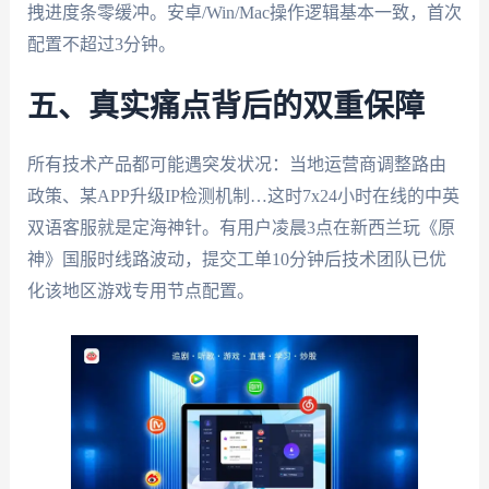
拽进度条零缓冲。安卓/Win/Mac操作逻辑基本一致，首次
配置不超过3分钟。
五、真实痛点背后的双重保障
所有技术产品都可能遇突发状况：当地运营商调整路由
政策、某APP升级IP检测机制…这时7x24小时在线的中英
双语客服就是定海神针。有用户凌晨3点在新西兰玩《原
神》国服时线路波动，提交工单10分钟后技术团队已优
化该地区游戏专用节点配置。