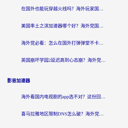
在国外也能玩穿越火线吗？海外玩家国服游戏畅玩终极指南
美国率土之滨加速器哪个好？海外党国服游戏畅玩终极指南（附多游戏解决方案）
海外党必看：怎么在国外打弹弹堂不卡？番茄加速器亲测指南
英国崩坏学园2延迟高到心态崩？海外党国服游戏加速终极指南
影音加速器
海外看国内电视剧的app选不对？这份回国加速器避坑指南帮你流畅追剧
喜马拉雅地区限制DNS怎么破？海外党听国内音乐听书的终极解决方案