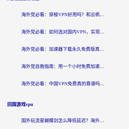
海外党必看：穿梭VPN好用吗？和云帆VPN对比哪个回国效果更好？附真实测评+避坑指南
海外党必看：如何选对国内VPN，实现无缝访问国内资源？
海外党必看：加速器下载永久免费版真的存在吗？教你无缝访问国内资源的正确姿势
海外党自救指南：用一个小时免费加速器，轻松打破国内资源访问壁垒？
海外党必看：中国VPN免费真的靠谱吗？手把手教你选对回国加速器
回国游戏vpn
国外玩流星蝴蝶剑怎么降低延迟？海外党必看的加速秘籍（含欧洲鸣潮&彩虹岛优化攻略）