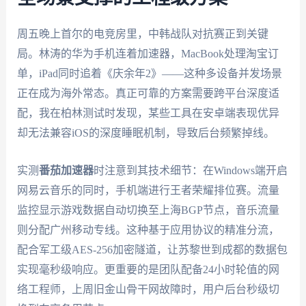
周五晚上首尔的电竞房里，中韩战队对抗赛正到关键
局。林涛的华为手机连着加速器，MacBook处理淘宝订
单，iPad同时追着《庆余年2》——这种多设备并发场景
正在成为海外常态。真正可靠的方案需要跨平台深度适
配，我在柏林测试时发现，某些工具在安卓端表现优异
却无法兼容iOS的深度睡眠机制，导致后台频繁掉线。
实测
番茄加速器
时注意到其技术细节：在Windows端开启
网易云音乐的同时，手机端进行王者荣耀排位赛。流量
监控显示游戏数据自动切换至上海BGP节点，音乐流量
则分配广州移动专线。这种基于应用协议的精准分流，
配合军工级AES-256加密隧道，让苏黎世到成都的数据包
实现毫秒级响应。更重要的是团队配备24小时轮值的网
络工程师，上周旧金山骨干网故障时，用户后台秒级切