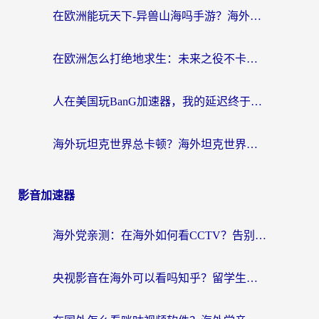
在欧洲能玩天下-异兽山海吗手游？海外玩家的加速器生存指南
在欧洲怎么打绝地求生：未来之役不卡？留学生亲测的加速器避坑指南
人在美国玩BanG加速器，我的延迟终于绿了
海外玩坦克世界总卡顿？海外坦克世界加速器有哪些？实测好用的选择在这里
影音加速器
海外党亲测：在海外如何看CCTV？告别“仅限大陆播放”的实用指南
央视影音在海外可以看吗知乎？留学生亲测：3步解决地域限制+追剧自由