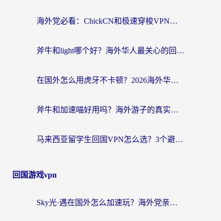
海外党必看：ChickCN和极速穿梭VPN好用吗？3招教你选对回国加速器无缝刷国内资源
斧牛和light哪个好？海外华人最关心的回国加速器选择难题，一篇讲透
在国外怎么用虎牙不卡顿？2026海外华人亲测有效的回国加速器选择指南
斧牛和加速喵好用吗？海外游子的真实选择困境
马来西亚留学生回国VPN怎么选？3个避坑点+1款实测好用的加速器推荐
回国游戏vpn
Sky光·遇在国外怎么加速玩？海外党亲测有效的国服游戏加速指南