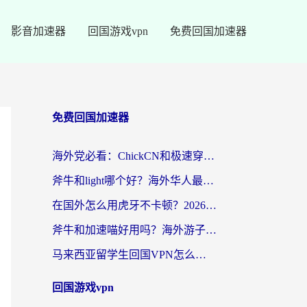
影音加速器
回国游戏vpn
免费回国加速器
免费回国加速器
海外党必看：ChickCN和极速穿梭VPN好用吗？3招教你选对回国加速器无缝刷国内资源
斧牛和light哪个好？海外华人最关心的回国加速器选择难题，一篇讲透
在国外怎么用虎牙不卡顿？2026海外华人亲测有效的回国加速器选择指南
斧牛和加速喵好用吗？海外游子的真实选择困境
马来西亚留学生回国VPN怎么选？3个避坑点+1款实测好用的加速器推荐
回国游戏vpn