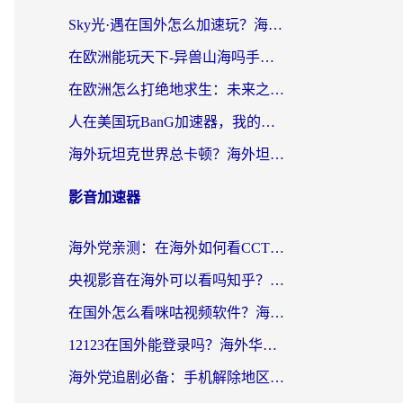
Sky光·遇在国外怎么加速玩？海外党亲测有效的国服游戏加速指南
在欧洲能玩天下-异兽山海吗手游？海外玩家的加速器生存指南
在欧洲怎么打绝地求生：未来之役不卡？留学生亲测的加速器避坑指南
人在美国玩BanG加速器，我的延迟终于绿了
海外玩坦克世界总卡顿？海外坦克世界加速器有哪些？实测好用的选择在这里
影音加速器
海外党亲测：在海外如何看CCTV？告别“仅限大陆播放”的实用指南
央视影音在海外可以看吗知乎？留学生亲测：3步解决地域限制+追剧自由
在国外怎么看咪咕视频软件？海外党亲测有效的回国加速方案
12123在国外能登录吗？海外华人必看的回国加速实用指南
海外党追剧必备：手机解除地区限制app怎么选？解决央视视频&国内剧地区限制全指南