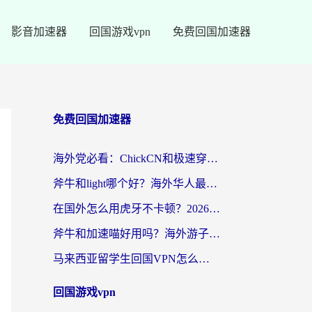
影音加速器
回国游戏vpn
免费回国加速器
免费回国加速器
海外党必看：ChickCN和极速穿梭VPN好用吗？3招教你选对回国加速器无缝刷国内资源
斧牛和light哪个好？海外华人最关心的回国加速器选择难题，一篇讲透
在国外怎么用虎牙不卡顿？2026海外华人亲测有效的回国加速器选择指南
斧牛和加速喵好用吗？海外游子的真实选择困境
马来西亚留学生回国VPN怎么选？3个避坑点+1款实测好用的加速器推荐
回国游戏vpn