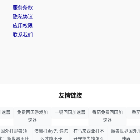
服务条款
隐私协议
应用权限
联系我们
友情链接
加速器
免费回国游戏加
一键回国加速器
番茄免费回国加
番茄
速器
速器
国外打野兽领
澳洲打sky光·遇怎
在马来西亚打不
魔兽世界国外
主：新世界用什
么才能不卡
开守望先锋怎么
速器