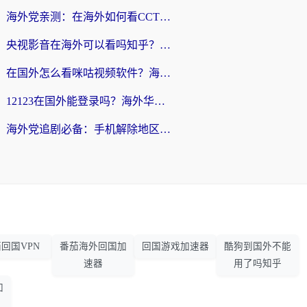
海外党亲测：在海外如何看CCTV？告别“仅限大陆播放”的实用指南
央视影音在海外可以看吗知乎？留学生亲测：3步解决地域限制+追剧自由
在国外怎么看咪咕视频软件？海外党亲测有效的回国加速方案
12123在国外能登录吗？海外华人必看的回国加速实用指南
海外党追剧必备：手机解除地区限制app怎么选？解决央视视频&国内剧地区限制全指南
回国VPN
番茄海外回国加
回国游戏加速器
酷狗到国外不能
速器
用了吗知乎
加