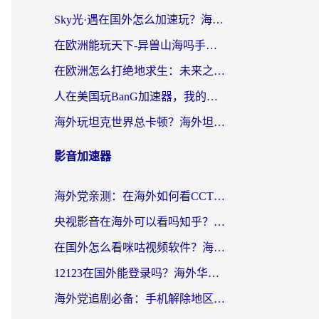
Sky光·遇在国外怎么加速玩？海外党亲测有效的国服游戏加速指南
在欧洲能玩天下-异兽山海吗手游？海外玩家的加速器生存指南
在欧洲怎么打绝地求生：未来之役不卡？留学生亲测的加速器避坑指南
人在美国玩BanG加速器，我的延迟终于绿了
海外玩坦克世界总卡顿？海外坦克世界加速器有哪些？实测好用的选择在这里
影音加速器
海外党亲测：在海外如何看CCTV？告别“仅限大陆播放”的实用指南
央视影音在海外可以看吗知乎？留学生亲测：3步解决地域限制+追剧自由
在国外怎么看咪咕视频软件？海外党亲测有效的回国加速方案
12123在国外能登录吗？海外华人必看的回国加速实用指南
海外党追剧必备：手机解除地区限制app怎么选？解决央视视频&国内剧地区限制全指南