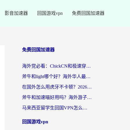
影音加速器
回国游戏vpn
免费回国加速器
免费回国加速器
海外党必看：ChickCN和极速穿梭VPN好用吗？3招教你选对回国加速器无缝刷国内资源
斧牛和light哪个好？海外华人最关心的回国加速器选择难题，一篇讲透
在国外怎么用虎牙不卡顿？2026海外华人亲测有效的回国加速器选择指南
斧牛和加速喵好用吗？海外游子的真实选择困境
马来西亚留学生回国VPN怎么选？3个避坑点+1款实测好用的加速器推荐
回国游戏vpn