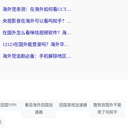
海外党亲测：在海外如何看CCTV？告别“仅限大陆播放”的实用指南
央视影音在海外可以看吗知乎？留学生亲测：3步解决地域限制+追剧自由
在国外怎么看咪咕视频软件？海外党亲测有效的回国加速方案
12123在国外能登录吗？海外华人必看的回国加速实用指南
海外党追剧必备：手机解除地区限制app怎么选？解决央视视频&国内剧地区限制全指南
回国VPN
番茄海外回国加
回国游戏加速器
酷狗到国外不能
速器
用了吗知乎
加