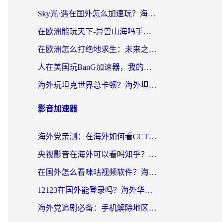
Sky光·遇在国外怎么加速玩？海外党亲测有效的国服游戏加速指南
在欧洲能玩天下-异兽山海吗手游？海外玩家的加速器生存指南
在欧洲怎么打绝地求生：未来之役不卡？留学生亲测的加速器避坑指南
人在美国玩BanG加速器，我的延迟终于绿了
海外玩坦克世界总卡顿？海外坦克世界加速器有哪些？实测好用的选择在这里
影音加速器
海外党亲测：在海外如何看CCTV？告别“仅限大陆播放”的实用指南
央视影音在海外可以看吗知乎？留学生亲测：3步解决地域限制+追剧自由
在国外怎么看咪咕视频软件？海外党亲测有效的回国加速方案
12123在国外能登录吗？海外华人必看的回国加速实用指南
海外党追剧必备：手机解除地区限制app怎么选？解决央视视频&国内剧地区限制全指南