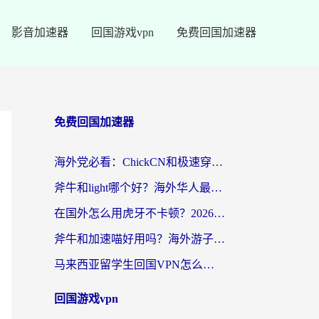
影音加速器
回国游戏vpn
免费回国加速器
免费回国加速器
海外党必看：ChickCN和极速穿梭VPN好用吗？3招教你选对回国加速器无缝刷国内资源
斧牛和light哪个好？海外华人最关心的回国加速器选择难题，一篇讲透
在国外怎么用虎牙不卡顿？2026海外华人亲测有效的回国加速器选择指南
斧牛和加速喵好用吗？海外游子的真实选择困境
马来西亚留学生回国VPN怎么选？3个避坑点+1款实测好用的加速器推荐
回国游戏vpn