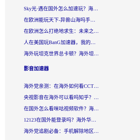
Sky光·遇在国外怎么加速玩？海外党亲测有效的国服游戏加速指南
在欧洲能玩天下-异兽山海吗手游？海外玩家的加速器生存指南
在欧洲怎么打绝地求生：未来之役不卡？留学生亲测的加速器避坑指南
人在美国玩BanG加速器，我的延迟终于绿了
海外玩坦克世界总卡顿？海外坦克世界加速器有哪些？实测好用的选择在这里
影音加速器
海外党亲测：在海外如何看CCTV？告别“仅限大陆播放”的实用指南
央视影音在海外可以看吗知乎？留学生亲测：3步解决地域限制+追剧自由
在国外怎么看咪咕视频软件？海外党亲测有效的回国加速方案
12123在国外能登录吗？海外华人必看的回国加速实用指南
海外党追剧必备：手机解除地区限制app怎么选？解决央视视频&国内剧地区限制全指南