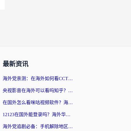
最新资讯
海外党亲测：在海外如何看CCTV？告别“仅限大陆播放”的实用指南
央视影音在海外可以看吗知乎？留学生亲测：3步解决地域限制+追剧自由
在国外怎么看咪咕视频软件？海外党亲测有效的回国加速方案
12123在国外能登录吗？海外华人必看的回国加速实用指南
海外党追剧必备：手机解除地区限制app怎么选？解决央视视频&国内剧地区限制全指南