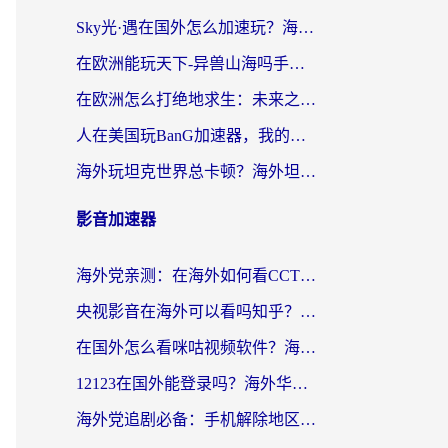
Sky光·遇在国外怎么加速玩？海外党亲测有效的国服游戏加速指南
在欧洲能玩天下-异兽山海吗手游？海外玩家的加速器生存指南
在欧洲怎么打绝地求生：未来之役不卡？留学生亲测的加速器避坑指南
人在美国玩BanG加速器，我的延迟终于绿了
海外玩坦克世界总卡顿？海外坦克世界加速器有哪些？实测好用的选择在这里
影音加速器
海外党亲测：在海外如何看CCTV？告别“仅限大陆播放”的实用指南
央视影音在海外可以看吗知乎？留学生亲测：3步解决地域限制+追剧自由
在国外怎么看咪咕视频软件？海外党亲测有效的回国加速方案
12123在国外能登录吗？海外华人必看的回国加速实用指南
海外党追剧必备：手机解除地区限制app怎么选？解决央视视频&国内剧地区限制全指南