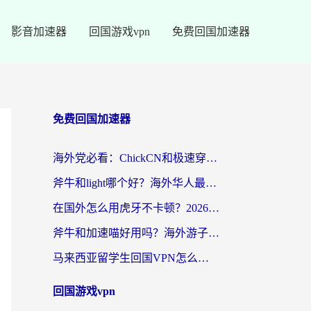
影音加速器
回国游戏vpn
免费回国加速器
免费回国加速器
海外党必看：ChickCN和极速穿梭VPN好用吗？3招教你选对回国加速器无缝刷国内资源
斧牛和light哪个好？海外华人最关心的回国加速器选择难题，一篇讲透
在国外怎么用虎牙不卡顿？2026海外华人亲测有效的回国加速器选择指南
斧牛和加速喵好用吗？海外游子的真实选择困境
马来西亚留学生回国VPN怎么选？3个避坑点+1款实测好用的加速器推荐
回国游戏vpn