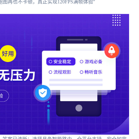
跑图再也不卡顿，真正实现120FPS满帧体验"