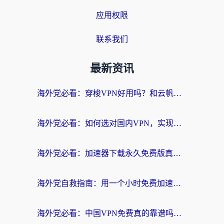
应用权限
联系我们
最新资讯
海外党必看：穿梭VPN好用吗？和云帆VPN对比哪个回国效果更好？附真实测评+避坑指南
海外党必看：如何选对国内VPN，实现无缝访问国内资源？
海外党必看：加速器下载永久免费版真的存在吗？教你无缝访问国内资源的正确姿势
海外党自救指南：用一个小时免费加速器，轻松打破国内资源访问壁垒？
海外党必看：中国VPN免费真的靠谱吗？手把手教你选对回国加速器