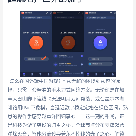
"怎么在国外玩中国游戏？" 从无解的困境到从容的选
择，只需一套精准的手术刀式网络方案。无论你是在加
拿大雪山脚下连线《天涯明月刀》帮战，或在墨尔本咖
啡馆用iPad下象棋，当延迟数字稳定定格在绿色区间，熟
悉的操作手感穿越重洋回归掌心——这一刻的酣畅，正
是科技为游子架设的归乡之桥。全球节点分布支撑起跨
洋烽火台，智能分流传导着永不掉线的赤子之心。解锁