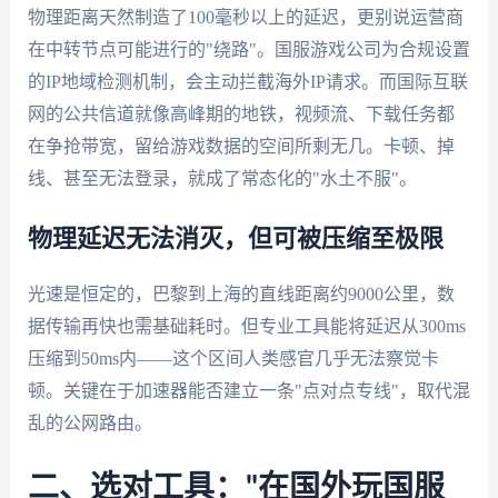
物理距离天然制造了100毫秒以上的延迟，更别说运营商
在中转节点可能进行的"绕路"。国服游戏公司为合规设置
的IP地域检测机制，会主动拦截海外IP请求。而国际互联
网的公共信道就像高峰期的地铁，视频流、下载任务都
在争抢带宽，留给游戏数据的空间所剩无几。卡顿、掉
线、甚至无法登录，就成了常态化的"水土不服"。
物理延迟无法消灭，但可被压缩至极限
光速是恒定的，巴黎到上海的直线距离约9000公里，数
据传输再快也需基础耗时。但专业工具能将延迟从300ms
压缩到50ms内——这个区间人类感官几乎无法察觉卡
顿。关键在于加速器能否建立一条"点对点专线"，取代混
乱的公网路由。
二、选对工具："在国外玩国服