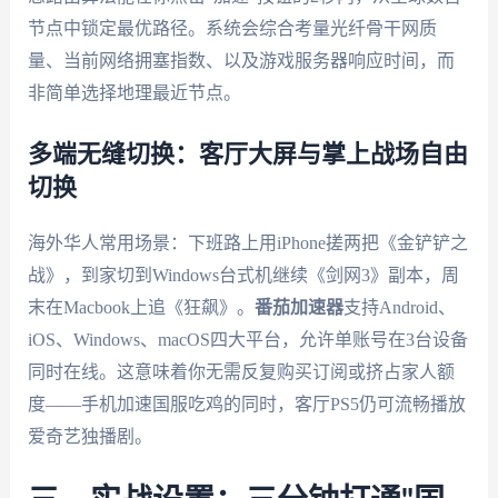
节点中锁定最优路径。系统会综合考量光纤骨干网质
量、当前网络拥塞指数、以及游戏服务器响应时间，而
非简单选择地理最近节点。
多端无缝切换：客厅大屏与掌上战场自由
切换
海外华人常用场景：下班路上用iPhone搓两把《金铲铲之
战》，到家切到Windows台式机继续《剑网3》副本，周
末在Macbook上追《狂飙》。
番茄加速器
支持Android、
iOS、Windows、macOS四大平台，允许单账号在3台设备
同时在线。这意味着你无需反复购买订阅或挤占家人额
度——手机加速国服吃鸡的同时，客厅PS5仍可流畅播放
爱奇艺独播剧。