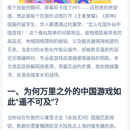
按下技能的瞬间，屏幕却卡成了PPT——这熟悉的绝望
感，想必是每个在国外试图打开《王者荣耀》《原神》
国服的留学生、华人都遭遇过的噩梦。"怎么在国外玩中
国游戏？" 这个看似简单的问题背后，是物理距离带来的
高延迟、地域网络限制的枷锁、以及服务器隔海相望的
无奈。当急切的乡愁化作指尖操作，却被数百毫秒的延
迟无情碾碎时，专业级游戏加速器便是破局的钥匙。本
文将层层拆解网络瓶颈，用最实战的步骤，助你跨越重
洋，丝滑连接家乡的战场。
一、为何万里之外的中国游戏如
此"遥不可及"？
当你站在伦敦的公寓里点击《永劫无间》国服匹配按
钮，数据包需要横跨欧亚大陆抵达上海的服务器机房。