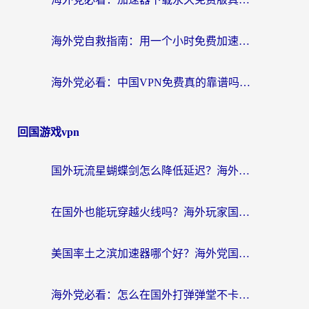
海外党自救指南：用一个小时免费加速器，轻松打破国内资源访问壁垒？
海外党必看：中国VPN免费真的靠谱吗？手把手教你选对回国加速器
回国游戏vpn
国外玩流星蝴蝶剑怎么降低延迟？海外党必看的加速秘籍（含欧洲鸣潮&彩虹岛优化攻略）
在国外也能玩穿越火线吗？海外玩家国服游戏畅玩终极指南
美国率土之滨加速器哪个好？海外党国服游戏畅玩终极指南（附多游戏解决方案）
海外党必看：怎么在国外打弹弹堂不卡？番茄加速器亲测指南