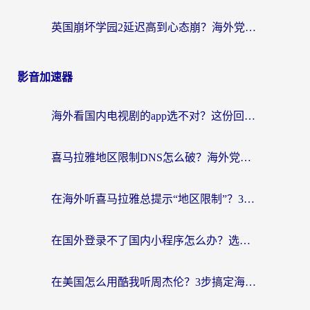
英国崩坏学园2延迟高到心态崩？海外党国服游戏加速终极指南
影音加速器
海外看国内电视剧的app选不对？这份回国加速器避坑指南帮你流畅追剧
喜马拉雅地区限制DNS怎么破？海外党听国内音乐听书的终极解决方案
在海外听喜马拉雅总提示“地区限制”？3步轻松解除+听国内音乐全攻略
在国外登录不了国内小程序怎么办？选对回国加速器，轻松解锁国内资源
在美国怎么用酷我听周杰伦？3步搞定海外听歌难题