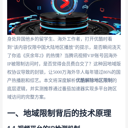
身处异国他乡的留学生、海外工作者，打开优酷时看
到"该内容仅限中国大陆地区播放"的提示，是否瞬间浇灭
了你追《庆余年2》的热情？当腾讯视频VIP账号因海外
IP被限制访问时，是否觉得会员费白交了？这种因地域版
权协议导致的封锁，让5000万海外华人每年错过86%的国
产热播剧和综艺。本文将深度解析
优酷解除地区限制
的
底层逻辑，并实测推荐通过番茄加速器实现多平台跨区
域访问的完整方案。
一、地域限制背后的技术原理