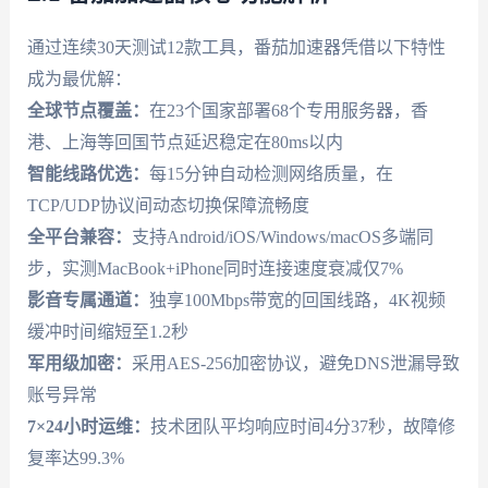
通过连续30天测试12款工具，番茄加速器凭借以下特性
成为最优解：
全球节点覆盖：
在23个国家部署68个专用服务器，香
港、上海等回国节点延迟稳定在80ms以内
智能线路优选：
每15分钟自动检测网络质量，在
TCP/UDP协议间动态切换保障流畅度
全平台兼容：
支持Android/iOS/Windows/macOS多端同
步，实测MacBook+iPhone同时连接速度衰减仅7%
影音专属通道：
独享100Mbps带宽的回国线路，4K视频
缓冲时间缩短至1.2秒
军用级加密：
采用AES-256加密协议，避免DNS泄漏导致
账号异常
7×24小时运维：
技术团队平均响应时间4分37秒，故障修
复率达99.3%