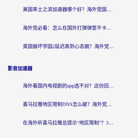
美国率土之滨加速器哪个好？海外党国服游戏畅玩终极指南（附多游戏解决方案）
海外党必看：怎么在国外打弹弹堂不卡？番茄加速器亲测指南
英国崩坏学园2延迟高到心态崩？海外党国服游戏加速终极指南
影音加速器
海外看国内电视剧的app选不对？这份回国加速器避坑指南帮你流畅追剧
喜马拉雅地区限制DNS怎么破？海外党听国内音乐听书的终极解决方案
在海外听喜马拉雅总提示“地区限制”？3步轻松解除+听国内音乐全攻略