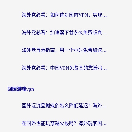
海外党必看：如何选对国内VPN，实现无缝访问国内资源？
海外党必看：加速器下载永久免费版真的存在吗？教你无缝访问国内资源的正确姿势
海外党自救指南：用一个小时免费加速器，轻松打破国内资源访问壁垒？
海外党必看：中国VPN免费真的靠谱吗？手把手教你选对回国加速器
回国游戏vpn
国外玩流星蝴蝶剑怎么降低延迟？海外党必看的加速秘籍（含欧洲鸣潮&彩虹岛优化攻略）
在国外也能玩穿越火线吗？海外玩家国服游戏畅玩终极指南