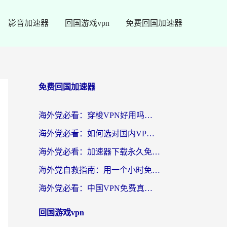
影音加速器
回国游戏vpn
免费回国加速器
免费回国加速器
海外党必看：穿梭VPN好用吗？和云帆VPN对比哪个回国效果更好？附真实测评+避坑指南
海外党必看：如何选对国内VPN，实现无缝访问国内资源？
海外党必看：加速器下载永久免费版真的存在吗？教你无缝访问国内资源的正确姿势
海外党自救指南：用一个小时免费加速器，轻松打破国内资源访问壁垒？
海外党必看：中国VPN免费真的靠谱吗？手把手教你选对回国加速器
回国游戏vpn