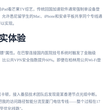
用iPad看芒果TV综艺，传统回国加速软件通常强制单设备登
允许悉尼留学生的Mac、iPhone和安卓平板共享同个专线通
得以实现。
实体验
镖”属性。在巴黎连接国内医院挂号系统时触发了金融级
，比公共VPN安全指数提升60%。即便在柏林用公共Wi-Fi登
然卡顿，接入番茄技术团队后发现是某香港节点光缆中断。
把我的访问路径智能分流至厦门电信专线——整个过程在17
至优化线路”。