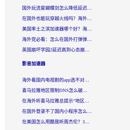
国外玩流星蝴蝶剑怎么降低延迟？海外党必看的加速秘籍（含欧洲鸣潮&彩虹岛优化攻略）
在国外也能玩穿越火线吗？海外玩家国服游戏畅玩终极指南
美国率土之滨加速器哪个好？海外党国服游戏畅玩终极指南（附多游戏解决方案）
海外党必看：怎么在国外打弹弹堂不卡？番茄加速器亲测指南
英国崩坏学园2延迟高到心态崩？海外党国服游戏加速终极指南
影音加速器
海外看国内电视剧的app选不对？这份回国加速器避坑指南帮你流畅追剧
喜马拉雅地区限制DNS怎么破？海外党听国内音乐听书的终极解决方案
在海外听喜马拉雅总提示“地区限制”？3步轻松解除+听国内音乐全攻略
在国外登录不了国内小程序怎么办？选对回国加速器，轻松解锁国内资源
在美国怎么用酷我听周杰伦？3步搞定海外听歌难题