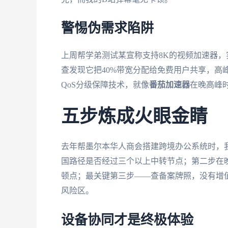
警惕伪需求陷阱
上周帮学弟测试某宣称支持8K的视频加速器，
查发现它把40%带宽分配给免费用户共享，高
QoS分级保障技术，就像
番茄加速器
在晚高峰
五步炼成火眼金睛
去年帮墨尔本华人商会搭建跨境办公系统时，
国路径是否经过三个以上中转节点；第二步在
顿点；最关键第三步——查备案牌照，没有增
风险区。
设备协同才是终极体验