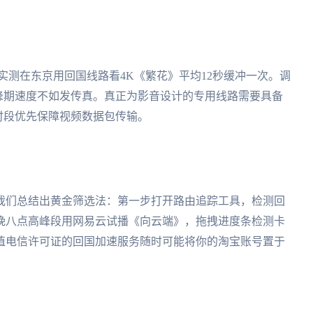
实测在东京用回国线路看4K《繁花》平均12秒缓冲一次。调
峰期速度不如发传真。真正为影音设计的专用线路需要具备
时段优先保障视频数据包传输。
我们总结出黄金筛选法：第一步打开路由追踪工具，检测回
晚八点高峰段用网易云试播《向云端》，拖拽进度条检测卡
值电信许可证的回国加速服务随时可能将你的淘宝账号置于