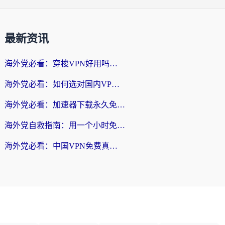
最新资讯
海外党必看：穿梭VPN好用吗？和云帆VPN对比哪个回国效果更好？附真实测评+避坑指南
海外党必看：如何选对国内VPN，实现无缝访问国内资源？
海外党必看：加速器下载永久免费版真的存在吗？教你无缝访问国内资源的正确姿势
海外党自救指南：用一个小时免费加速器，轻松打破国内资源访问壁垒？
海外党必看：中国VPN免费真的靠谱吗？手把手教你选对回国加速器