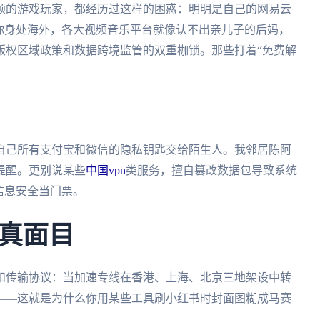
顿的游戏玩家，都经历过这样的困惑：明明是自己的网易云
你身处海外，各大视频音乐平台就像认不出亲儿子的后妈，
版权区域政策和数据跨境监管的双重枷锁。那些打着“免费解
自己所有支付宝和微信的隐私钥匙交给陌生人。我邻居陈阿
提醒。更别说某些
中国vpn
类服务，擅自篡改数据包导致系统
信息安全当门票。
真面目
和传输协议：当加速专线在香港、上海、北京三地架设中转
倍——这就是为什么你用某些工具刷小红书时封面图糊成马赛