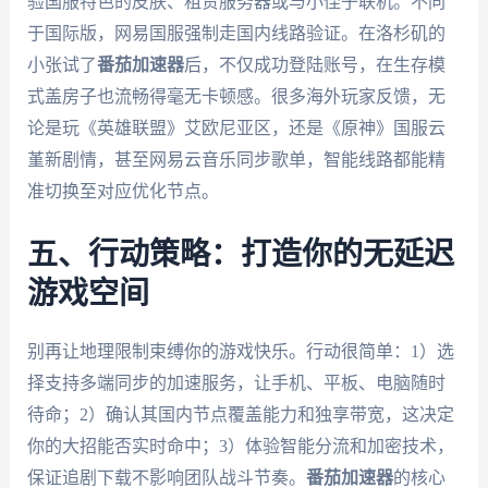
验国服特色的皮肤、租赁服务器或与小侄子联机。不同
于国际版，网易国服强制走国内线路验证。在洛杉矶的
小张试了
番茄加速器
后，不仅成功登陆账号，在生存模
式盖房子也流畅得毫无卡顿感。很多海外玩家反馈，无
论是玩《英雄联盟》艾欧尼亚区，还是《原神》国服云
堇新剧情，甚至网易云音乐同步歌单，智能线路都能精
准切换至对应优化节点。
五、行动策略：打造你的无延迟
游戏空间
别再让地理限制束缚你的游戏快乐。行动很简单：1）选
择支持多端同步的加速服务，让手机、平板、电脑随时
待命；2）确认其国内节点覆盖能力和独享带宽，这决定
你的大招能否实时命中；3）体验智能分流和加密技术，
保证追剧下载不影响团队战斗节奏。
番茄加速器
的核心