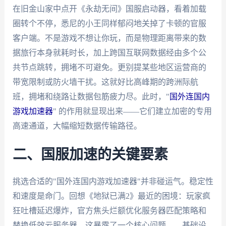
在旧金山家中点开《永劫无间》国服启动器，看着加载
圈转个不停，悉尼的小王同样郁闷地关掉了卡顿的官服
客户端。不是游戏不想让你玩，而是物理距离带来的数
据旅行本身就耗时长，加上跨国互联网数据经由多个公
共节点跳转，拥堵不可避免。更别提某些地区运营商的
带宽限制或防火墙干扰。这就好比高峰期的跨洲际航
班，拥堵和绕路让数据包筋疲力尽。此时，"
国外连国内
游戏加速器
" 的作用就显现出来——它们建立加密的专用
高速通道，大幅缩短数据传输路径。
二、国服加速的关键要素
挑选合适的"国外连国内游戏加速器"并非碰运气。稳定性
和速度是命门。回想《地狱已满2》最近的困境：玩家疯
狂吐槽延迟爆炸，官方焦头烂额优化服务器匹配策略和
替换低效云服务器。这暴露了一个核心问题——基础设