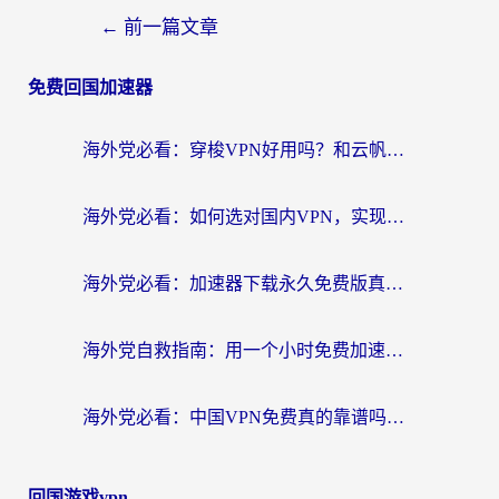
←
前一篇文章
免费回国加速器
海外党必看：穿梭VPN好用吗？和云帆VPN对比哪个回国效果更好？附真实测评+避坑指南
海外党必看：如何选对国内VPN，实现无缝访问国内资源？
海外党必看：加速器下载永久免费版真的存在吗？教你无缝访问国内资源的正确姿势
海外党自救指南：用一个小时免费加速器，轻松打破国内资源访问壁垒？
海外党必看：中国VPN免费真的靠谱吗？手把手教你选对回国加速器
回国游戏vpn