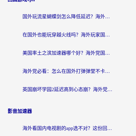
国外玩流星蝴蝶剑怎么降低延迟？海外党必看的加速秘籍（含欧洲鸣潮&彩虹岛优化攻略）
在国外也能玩穿越火线吗？海外玩家国服游戏畅玩终极指南
美国率土之滨加速器哪个好？海外党国服游戏畅玩终极指南（附多游戏解决方案）
海外党必看：怎么在国外打弹弹堂不卡？番茄加速器亲测指南
英国崩坏学园2延迟高到心态崩？海外党国服游戏加速终极指南
影音加速器
海外看国内电视剧的app选不对？这份回国加速器避坑指南帮你流畅追剧