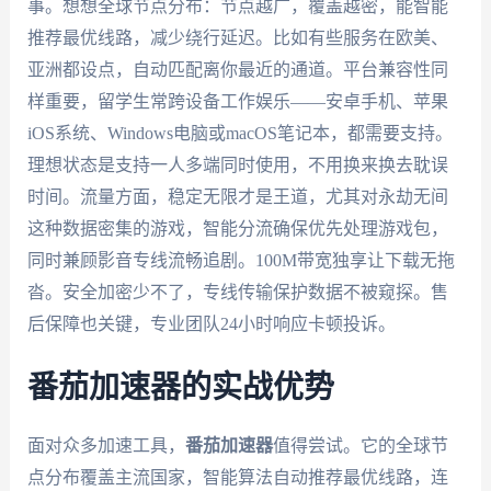
事。想想全球节点分布：节点越广，覆盖越密，能智能
推荐最优线路，减少绕行延迟。比如有些服务在欧美、
亚洲都设点，自动匹配离你最近的通道。平台兼容性同
样重要，留学生常跨设备工作娱乐——安卓手机、苹果
iOS系统、Windows电脑或macOS笔记本，都需要支持。
理想状态是支持一人多端同时使用，不用换来换去耽误
时间。流量方面，稳定无限才是王道，尤其对永劫无间
这种数据密集的游戏，智能分流确保优先处理游戏包，
同时兼顾影音专线流畅追剧。100M带宽独享让下载无拖
沓。安全加密少不了，专线传输保护数据不被窥探。售
后保障也关键，专业团队24小时响应卡顿投诉。
番茄加速器的实战优势
面对众多加速工具，
番茄加速器
值得尝试。它的全球节
点分布覆盖主流国家，智能算法自动推荐最优线路，连