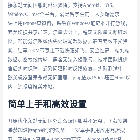
接永劫无间国服时延迟骤降。支持Android、iOS、
Windows、mac全平台，满足留学生的一人多端需求——
课上用iPhone查资料，课后在Windows笔记本开打游戏，
完美切换共享加速。流量设计上，稳定无限量无断链烦
恼，智能分流系统优先处理游戏数据，影音专线不抢资
源，独享100M带宽让下载快速如飞。安全性高，端到端
数据加密专线传输，黑客无法入侵账号。技术团队提供
售后实时保障，遇到问题即时反馈修复。实际测试中，
欧美玩家登录永劫无间国服，ping值从150ms压至50ms以
内，流畅度媲美本地。
简单上手和高效设置
开始优化永劫无间国外怎么玩国服并不复杂。下载安装
番茄加速器
app到你的设备——安卓手机用应用商店搜
索，苹果iOS直接从App Store获取，Windows或mac版一