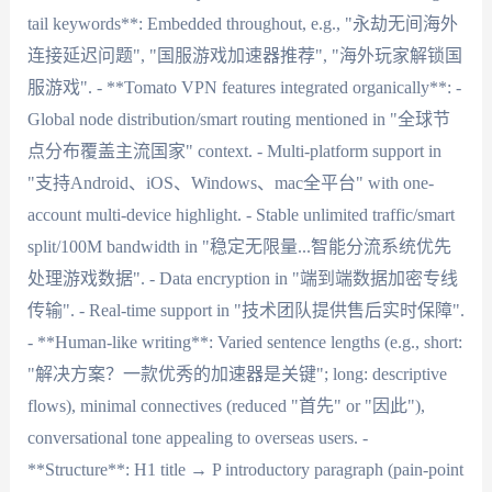
tail keywords**: Embedded throughout, e.g., "永劫无间海外
连接延迟问题", "国服游戏加速器推荐", "海外玩家解锁国
服游戏". - **Tomato VPN features integrated organically**: -
Global node distribution/smart routing mentioned in "全球节
点分布覆盖主流国家" context. - Multi-platform support in
"支持Android、iOS、Windows、mac全平台" with one-
account multi-device highlight. - Stable unlimited traffic/smart
split/100M bandwidth in "稳定无限量...智能分流系统优先
处理游戏数据". - Data encryption in "端到端数据加密专线
传输". - Real-time support in "技术团队提供售后实时保障".
- **Human-like writing**: Varied sentence lengths (e.g., short:
"解决方案？一款优秀的加速器是关键"; long: descriptive
flows), minimal connectives (reduced "首先" or "因此"),
conversational tone appealing to overseas users. -
**Structure**: H1 title → P introductory paragraph (pain-point