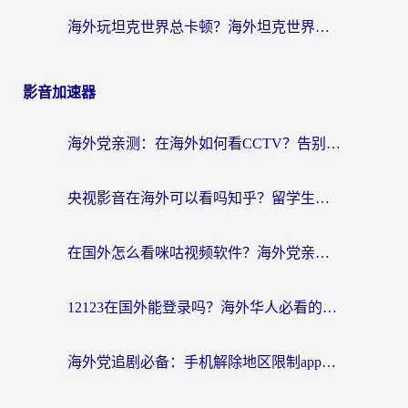
海外玩坦克世界总卡顿？海外坦克世界加速器有哪些？实测好用的选择在这里
影音加速器
海外党亲测：在海外如何看CCTV？告别“仅限大陆播放”的实用指南
央视影音在海外可以看吗知乎？留学生亲测：3步解决地域限制+追剧自由
在国外怎么看咪咕视频软件？海外党亲测有效的回国加速方案
12123在国外能登录吗？海外华人必看的回国加速实用指南
海外党追剧必备：手机解除地区限制app怎么选？解决央视视频&国内剧地区限制全指南