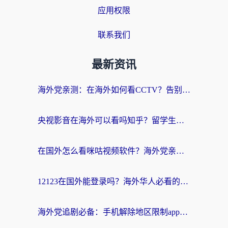
应用权限
联系我们
最新资讯
海外党亲测：在海外如何看CCTV？告别“仅限大陆播放”的实用指南
央视影音在海外可以看吗知乎？留学生亲测：3步解决地域限制+追剧自由
在国外怎么看咪咕视频软件？海外党亲测有效的回国加速方案
12123在国外能登录吗？海外华人必看的回国加速实用指南
海外党追剧必备：手机解除地区限制app怎么选？解决央视视频&国内剧地区限制全指南