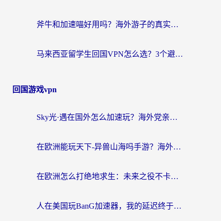
斧牛和加速喵好用吗？海外游子的真实选择困境
马来西亚留学生回国VPN怎么选？3个避坑点+1款实测好用的加速器推荐
回国游戏vpn
Sky光·遇在国外怎么加速玩？海外党亲测有效的国服游戏加速指南
在欧洲能玩天下-异兽山海吗手游？海外玩家的加速器生存指南
在欧洲怎么打绝地求生：未来之役不卡？留学生亲测的加速器避坑指南
人在美国玩BanG加速器，我的延迟终于绿了