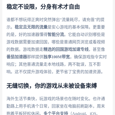
稳定不设限，分身有术才自由
谁都不想玩得正爽时突然弹出“流量耗尽，请充值”的提
示。
稳定且无限的流量
是安心游戏的基本保障。更重要
的是，好的加速器懂得
智能分流
。它能自动识别哪些是
游戏数据需要加速回国，哪些是普通网页浏览或看视频
的数据。游戏数据走
精选的回国游戏加速专线
，甚至像
番茄加速器
那样提供
独享100M带宽
，确保游戏指令实时
响应；其他普通流量走本地线路，两不耽误，互不影
响。这不仅提升游戏体验，更节省了宝贵的加速资源。
无缝切换，你的游戏从未被设备束缚
海外生活节奏快，玩游戏的场景也在随时变化。也许通
勤路上用手机清个日常，回家坐在电脑前刷副本，周末
抱着平板轻松休闲。
多个平台支持
（Android、iOS、