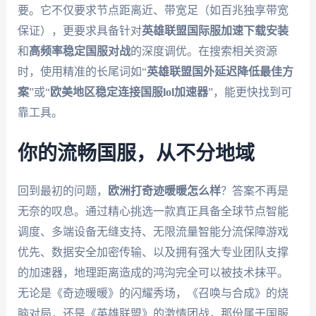
要。它不仅要求节点距离近、带宽足（如百兆独享带宽
保证），更要求具备针对
英雄联盟国际服加速下载安装
和
高频率稳定国服对战
的深度调优。在搜索相关资源
时，使用精准的长尾词如“
英雄联盟国外延迟降低最佳方
案
”或“
欧美地区稳定连接国服lol加速器
”，能更快找到可
靠工具。
你的流畅国服，从不分地域
回到最初的问题，
欧洲打奇迹暖暖怎么样
？答案不再是
无奈的叹息。通过精心挑选一款真正具备全球节点智能
调度、多端设备无缝支持、无限流量智能分流保障游戏
优先、数据安全加密传输、以及拥有强大专业团队支撑
的加速器，地理距离造成的鸿沟完全可以被技术抹平。
无论是《奇迹暖暖》的闪耀秀场，《召唤与合成》的烧
脑对局，还是《英雄联盟》的激情团战，那份属于国服