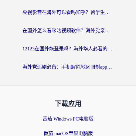
央视影音在海外可以看吗知乎？留学生亲测：3步解决地域限制+追剧自由
在国外怎么看咪咕视频软件？海外党亲测有效的回国加速方案
12123在国外能登录吗？海外华人必看的回国加速实用指南
海外党追剧必备：手机解除地区限制app怎么选？解决央视视频&国内剧地区限制全指南
下载应用
番茄 Windows PC电脑版
番茄 macOS苹果电脑版