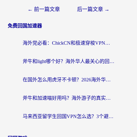
←
前一篇文章
后一篇文章
→
免费回国加速器
海外党必看：ChickCN和极速穿梭VPN好用吗？3招教你选对回国加速器无缝刷国内资源
斧牛和light哪个好？海外华人最关心的回国加速器选择难题，一篇讲透
在国外怎么用虎牙不卡顿？2026海外华人亲测有效的回国加速器选择指南
斧牛和加速喵好用吗？海外游子的真实选择困境
马来西亚留学生回国VPN怎么选？3个避坑点+1款实测好用的加速器推荐