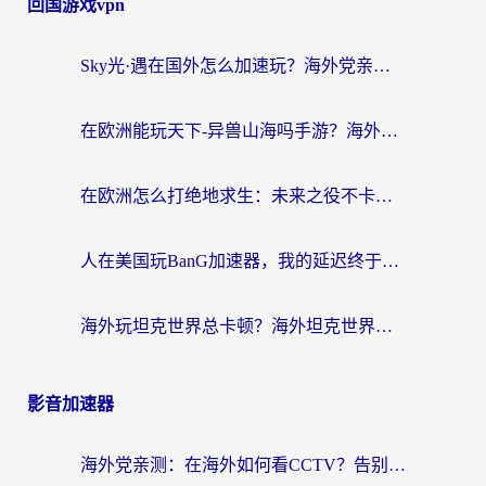
回国游戏vpn
Sky光·遇在国外怎么加速玩？海外党亲测有效的国服游戏加速指南
在欧洲能玩天下-异兽山海吗手游？海外玩家的加速器生存指南
在欧洲怎么打绝地求生：未来之役不卡？留学生亲测的加速器避坑指南
人在美国玩BanG加速器，我的延迟终于绿了
海外玩坦克世界总卡顿？海外坦克世界加速器有哪些？实测好用的选择在这里
影音加速器
海外党亲测：在海外如何看CCTV？告别“仅限大陆播放”的实用指南