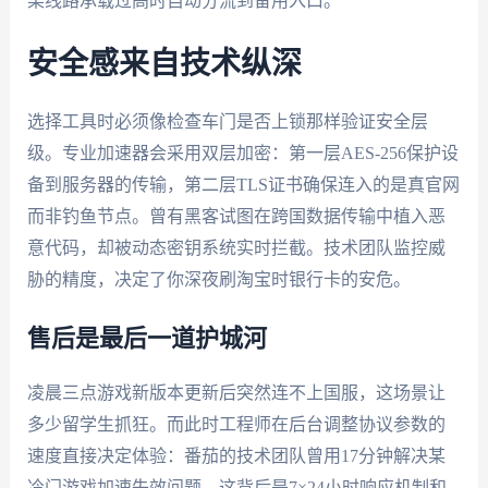
某线路承载过高时自动分流到备用入口。
安全感来自技术纵深
选择工具时必须像检查车门是否上锁那样验证安全层
级。专业加速器会采用双层加密：第一层AES-256保护设
备到服务器的传输，第二层TLS证书确保连入的是真官网
而非钓鱼节点。曾有黑客试图在跨国数据传输中植入恶
意代码，却被动态密钥系统实时拦截。技术团队监控威
胁的精度，决定了你深夜刷淘宝时银行卡的安危。
售后是最后一道护城河
凌晨三点游戏新版本更新后突然连不上国服，这场景让
多少留学生抓狂。而此时工程师在后台调整协议参数的
速度直接决定体验：番茄的技术团队曾用17分钟解决某
冷门游戏加速失效问题。这背后是7×24小时响应机制和