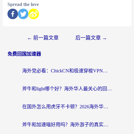
Spread the love
←
前一篇文章
后一篇文章
→
免费回国加速器
海外党必看：ChickCN和极速穿梭VPN好用吗？3招教你选对回国加速器无缝刷国内资源
斧牛和light哪个好？海外华人最关心的回国加速器选择难题，一篇讲透
在国外怎么用虎牙不卡顿？2026海外华人亲测有效的回国加速器选择指南
斧牛和加速喵好用吗？海外游子的真实选择困境