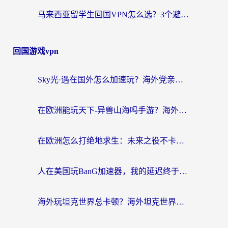
马来西亚留学生回国VPN怎么选？3个避坑点+1款实测好用的加速器推荐
回国游戏vpn
Sky光·遇在国外怎么加速玩？海外党亲测有效的国服游戏加速指南
在欧洲能玩天下-异兽山海吗手游？海外玩家的加速器生存指南
在欧洲怎么打绝地求生：未来之役不卡？留学生亲测的加速器避坑指南
人在美国玩BanG加速器，我的延迟终于绿了
海外玩坦克世界总卡顿？海外坦克世界加速器有哪些？实测好用的选择在这里