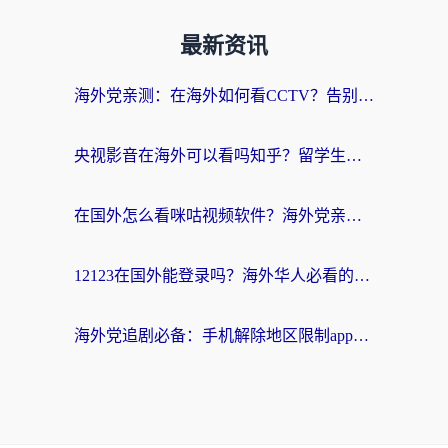
最新资讯
海外党亲测：在海外如何看CCTV？告别“仅限大陆播放”的实用指南
央视影音在海外可以看吗知乎？留学生亲测：3步解决地域限制+追剧自由
在国外怎么看咪咕视频软件？海外党亲测有效的回国加速方案
12123在国外能登录吗？海外华人必看的回国加速实用指南
海外党追剧必备：手机解除地区限制app怎么选？解决央视视频&国内剧地区限制全指南