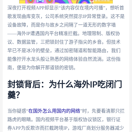
深夜打开视频APP却显示“该内容仅在境内可播”，想听首
歌发现曲库变灰，公司系统突然提示IP异常登录。这不是
设备故障，而是你与故乡之间隔了一道无形的数字墙
——海外IP遭遇国内平台精准拦截。地理限制、版权协
议、数据监管，三把锁封住了游子指尖的乡音。但技术
早已不是冰冷的壁垒，通过加密隧道和智能路由，我们
能像拧开水龙头般让熟悉的网络体验自然流淌。这份指
南，便是为你解开那道锁的密钥。
封锁背后：为什么海外IP吃闭门
羹？
当你疑惑“
在国外怎么用国内的网络
”时，先要看清那只拦
路虎的眼睛。国内视频平台基于版权协议锁区，银行证
券APP为反欺诈而拦截跨境IP，游戏厂商划分服务器减少