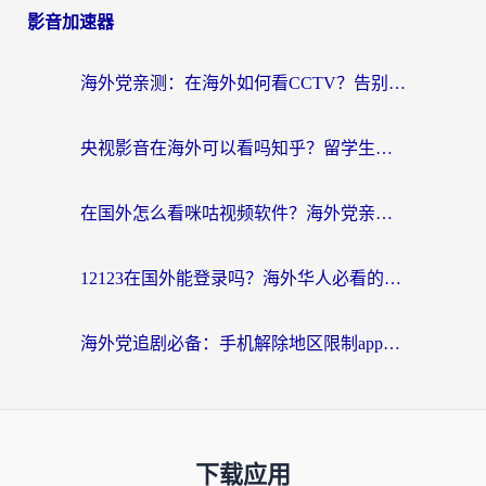
影音加速器
海外党亲测：在海外如何看CCTV？告别“仅限大陆播放”的实用指南
央视影音在海外可以看吗知乎？留学生亲测：3步解决地域限制+追剧自由
在国外怎么看咪咕视频软件？海外党亲测有效的回国加速方案
12123在国外能登录吗？海外华人必看的回国加速实用指南
海外党追剧必备：手机解除地区限制app怎么选？解决央视视频&国内剧地区限制全指南
下载应用