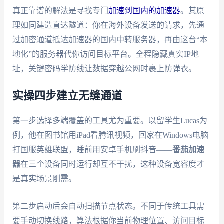
真正靠谱的解法是寻找专门
加速到国内的加速器
。其原
理如同建造直达隧道：你在海外设备发送的请求，先通
过加密通道抵达加速器的国内中转服务器，再由这台“本
地化”的服务器代你访问目标平台。全程隐藏真实IP地
址，关键密码学防线让数据穿越公网时裹上防弹衣。
实操四步建立无缝通道
第一步选择多端覆盖的工具尤为重要。以留学生Lucas为
例，他在图书馆用iPad看腾讯视频，回家在Windows电脑
打国服英雄联盟，睡前用安卓手机刷抖音——
番茄加速
器
在三个设备同时运行却互不干扰，这种设备宽容度才
是真实场景刚需。
第二步启动后会自动扫描节点状态。不同于传统工具需
要手动切换线路，算法根据你当前物理位置、访问目标