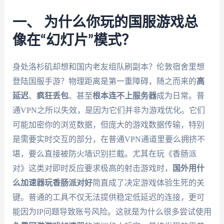
一、 为什么你玩的国服游戏总
像在“幻灯片”模式？
身处洛杉矶却想和国内老友组队刷副本？伦敦宿舍里想
登陆国服手游？物理距离是第一重障碍，随之而来的
高
延迟
、
疯狂丢包
、甚至
根本连不上服务器
成为日常。普
通VPN之所以失效，是因为它们并非为游戏优化。它们
可能加密你的浏览数据，但庞大的游戏数据传输，特别
是需要实时交互的部分，在普通VPN通道里要么拥挤不
堪，要么直接被防火墙识别拦截。尤其在玩《香肠派
对》这类对即时反应要求极高的射击游戏时，
国外用什
么加速器玩香肠派对好
简直成了决定游戏体验生死的关
键。普通的工具不仅无法提供稳定低延迟的连接，更可
能因为IP问题导致账号风险。这就是为什么很多尝试使用