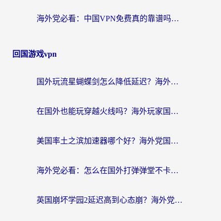
海外党必看：中国VPN免费真的靠谱吗？手把手教你选对回国加速器
回国游戏vpn
国外玩流星蝴蝶剑怎么降低延迟？海外党必看的加速秘籍（含欧洲鸣潮&彩虹岛优化攻略）
在国外也能玩穿越火线吗？海外玩家国服游戏畅玩终极指南
美国率土之滨加速器哪个好？海外党国服游戏畅玩终极指南（附多游戏解决方案）
海外党必看：怎么在国外打弹弹堂不卡？番茄加速器亲测指南
英国崩坏学园2延迟高到心态崩？海外党国服游戏加速终极指南