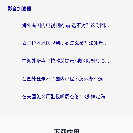
影音加速器
海外看国内电视剧的app选不对？这份回国加速器避坑指南帮你流畅追剧
喜马拉雅地区限制DNS怎么破？海外党听国内音乐听书的终极解决方案
在海外听喜马拉雅总提示“地区限制”？3步轻松解除+听国内音乐全攻略
在国外登录不了国内小程序怎么办？选对回国加速器，轻松解锁国内资源
在美国怎么用酷我听周杰伦？3步搞定海外听歌难题
下载应用