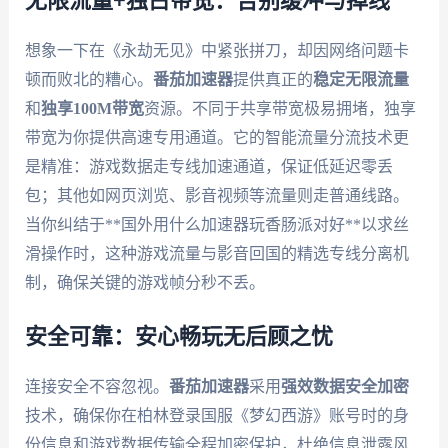
无限流量+独占带宽：告别缓冲与掉线
想象一下在《永劫无见》中紧张拼刀，却因网络问题卡
顿而败北的糟心。
番茄加速器
提供真正的
稳定无限流量
和
独享100M带宽
资源。不同于共享带宽极易拥堵，独享
带宽为你提供高速专用通道。它的智能流量分流技术更
是精准：游戏数据走专线加速通道，保证低延迟零丢
包；其他如网页浏览、影音视频等流量则走普通线路。
当你纠结于**国外用什么加速器玩香肠派对好**以求丝
滑操作时，这种游戏流量与影音回国的精选专线分离机
制，确保关键的游戏帧分秒不丢。
安全可靠：安心畅玩无后顾之忧
连接安全不容忽视。
番茄加速器
采用
强效数据安全加密
技术，确保你在柏林登录国服《梦幻西游》账号时的身
份信息和游戏数据传输全程加密保护，杜绝信息泄露风