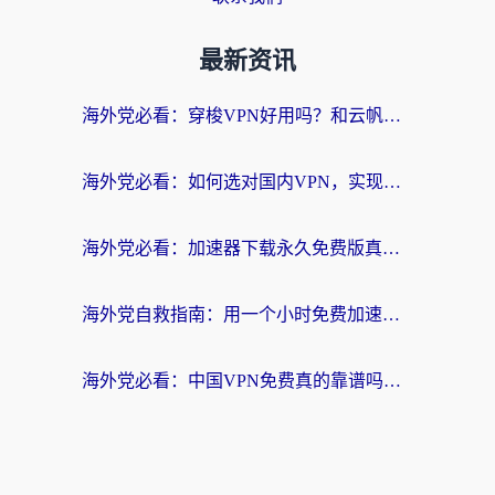
最新资讯
海外党必看：穿梭VPN好用吗？和云帆VPN对比哪个回国效果更好？附真实测评+避坑指南
海外党必看：如何选对国内VPN，实现无缝访问国内资源？
海外党必看：加速器下载永久免费版真的存在吗？教你无缝访问国内资源的正确姿势
海外党自救指南：用一个小时免费加速器，轻松打破国内资源访问壁垒？
海外党必看：中国VPN免费真的靠谱吗？手把手教你选对回国加速器