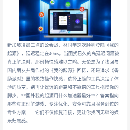
新加坡凌晨三点的公会战，林同学这次顺利登陆《我的
起源》，延迟稳定在40ms。当困扰已久的高延迟问题被
真正解决时，那份畅快感难以言喻。无论是为了找回与
国内朋友并肩作战的《我的起源》回忆，还是追求《香
肠派对》里的极致操作快感，选择正确的工具决定了体
验的质变。别再让遥远的距离和不靠谱的工具拖慢你的
脚步。**国外我的起源用什么加速器最好**？答案指向
那些真正理解游戏、专注优化、安全可靠且服务到位的
专业方案——它们不仅修复连接，更让你找回无缝的娱
乐归属感。