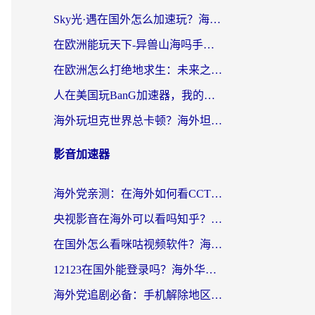
Sky光·遇在国外怎么加速玩？海外党亲测有效的国服游戏加速指南
在欧洲能玩天下-异兽山海吗手游？海外玩家的加速器生存指南
在欧洲怎么打绝地求生：未来之役不卡？留学生亲测的加速器避坑指南
人在美国玩BanG加速器，我的延迟终于绿了
海外玩坦克世界总卡顿？海外坦克世界加速器有哪些？实测好用的选择在这里
影音加速器
海外党亲测：在海外如何看CCTV？告别“仅限大陆播放”的实用指南
央视影音在海外可以看吗知乎？留学生亲测：3步解决地域限制+追剧自由
在国外怎么看咪咕视频软件？海外党亲测有效的回国加速方案
12123在国外能登录吗？海外华人必看的回国加速实用指南
海外党追剧必备：手机解除地区限制app怎么选？解决央视视频&国内剧地区限制全指南