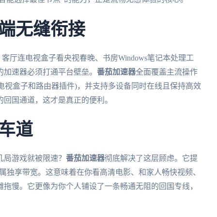
端无缝衔接
、客厅连电视盒子看央视春晚、书房Windows笔记本处理工
的加速器必须打通平台壁垒。
番茄加速器
全面覆盖主流操作
acOS, 甚至智能电视盒子和路由器插件)，并支持多设备同时在线且保持高效
的回国通道，这才是真正的便利。
车道
几局游戏就被限速？
番茄加速器
彻底解决了这层顾虑。它提
专属独享带宽。这意味着在你看高清电影、和家人畅快视频、
摊拖慢。它更像为你个人铺设了一条畅通无阻的回国专线，