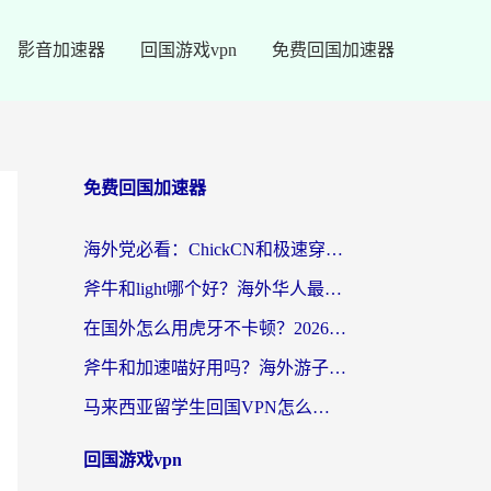
影音加速器
回国游戏vpn
免费回国加速器
免费回国加速器
海外党必看：ChickCN和极速穿梭VPN好用吗？3招教你选对回国加速器无缝刷国内资源
斧牛和light哪个好？海外华人最关心的回国加速器选择难题，一篇讲透
在国外怎么用虎牙不卡顿？2026海外华人亲测有效的回国加速器选择指南
斧牛和加速喵好用吗？海外游子的真实选择困境
马来西亚留学生回国VPN怎么选？3个避坑点+1款实测好用的加速器推荐
回国游戏vpn