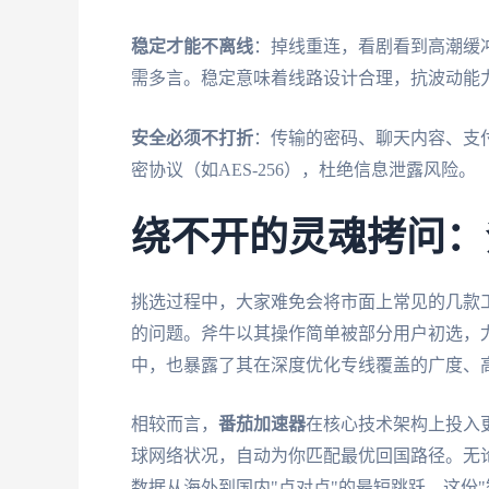
稳定才能不离线
：掉线重连，看剧看到高潮缓
需多言。稳定意味着线路设计合理，抗波动能
安全必须不打折
：传输的密码、聊天内容、支
密协议（如AES-256），杜绝信息泄露风险。
绕不开的灵魂拷问：
挑选过程中，大家难免会将市面上常见的几款工
的问题。斧牛以其操作简单被部分用户初选，尤
中，也暴露了其在深度优化专线覆盖的广度、
相较而言，
番茄加速器
在核心技术架构上投入
球网络状况，自动为你匹配最优回国路径。无
数据从海外到国内"点对点"的最短跳跃。这份