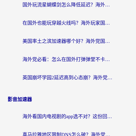
国外玩流星蝴蝶剑怎么降低延迟？海外党必看的加速秘籍（含欧洲鸣潮&彩虹岛优化攻略）
在国外也能玩穿越火线吗？海外玩家国服游戏畅玩终极指南
美国率土之滨加速器哪个好？海外党国服游戏畅玩终极指南（附多游戏解决方案）
海外党必看：怎么在国外打弹弹堂不卡？番茄加速器亲测指南
英国崩坏学园2延迟高到心态崩？海外党国服游戏加速终极指南
影音加速器
海外看国内电视剧的app选不对？这份回国加速器避坑指南帮你流畅追剧
喜马拉雅地区限制DNS怎么破？海外党听国内音乐听书的终极解决方案