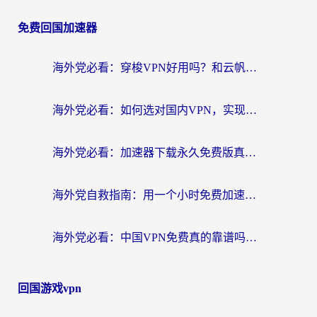
免费回国加速器
海外党必看：穿梭VPN好用吗？和云帆VPN对比哪个回国效果更好？附真实测评+避坑指南
海外党必看：如何选对国内VPN，实现无缝访问国内资源？
海外党必看：加速器下载永久免费版真的存在吗？教你无缝访问国内资源的正确姿势
海外党自救指南：用一个小时免费加速器，轻松打破国内资源访问壁垒？
海外党必看：中国VPN免费真的靠谱吗？手把手教你选对回国加速器
回国游戏vpn