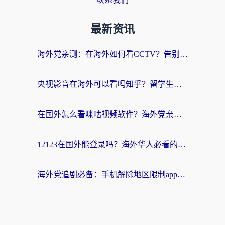
最新资讯
海外党亲测：在海外如何看CCTV？告别“仅限大陆播放”的实用指南
央视影音在海外可以看吗知乎？留学生亲测：3步解决地域限制+追剧自由
在国外怎么看咪咕视频软件？海外党亲测有效的回国加速方案
12123在国外能登录吗？海外华人必看的回国加速实用指南
海外党追剧必备：手机解除地区限制app怎么选？解决央视视频&国内剧地区限制全指南