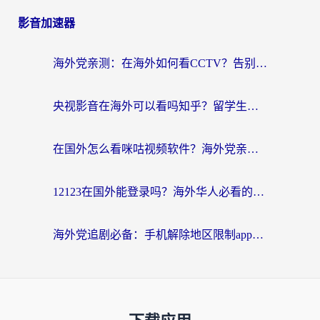
影音加速器
海外党亲测：在海外如何看CCTV？告别“仅限大陆播放”的实用指南
央视影音在海外可以看吗知乎？留学生亲测：3步解决地域限制+追剧自由
在国外怎么看咪咕视频软件？海外党亲测有效的回国加速方案
12123在国外能登录吗？海外华人必看的回国加速实用指南
海外党追剧必备：手机解除地区限制app怎么选？解决央视视频&国内剧地区限制全指南