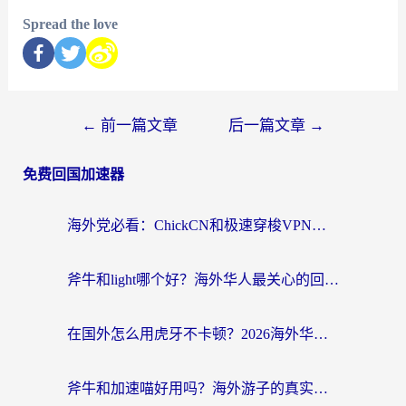
Spread the love
←
前一篇文章
后一篇文章
→
免费回国加速器
海外党必看：ChickCN和极速穿梭VPN好用吗？3招教你选对回国加速器无缝刷国内资源
斧牛和light哪个好？海外华人最关心的回国加速器选择难题，一篇讲透
在国外怎么用虎牙不卡顿？2026海外华人亲测有效的回国加速器选择指南
斧牛和加速喵好用吗？海外游子的真实选择困境