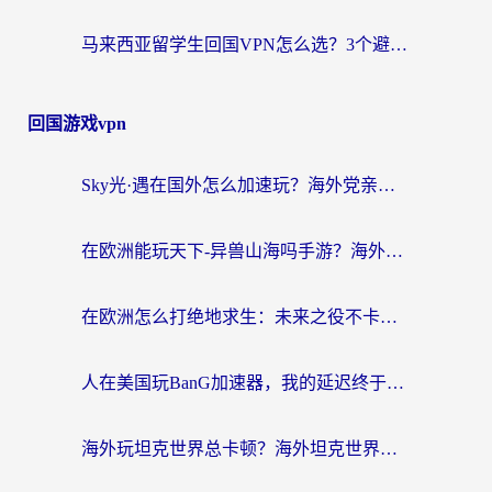
马来西亚留学生回国VPN怎么选？3个避坑点+1款实测好用的加速器推荐
回国游戏vpn
Sky光·遇在国外怎么加速玩？海外党亲测有效的国服游戏加速指南
在欧洲能玩天下-异兽山海吗手游？海外玩家的加速器生存指南
在欧洲怎么打绝地求生：未来之役不卡？留学生亲测的加速器避坑指南
人在美国玩BanG加速器，我的延迟终于绿了
海外玩坦克世界总卡顿？海外坦克世界加速器有哪些？实测好用的选择在这里