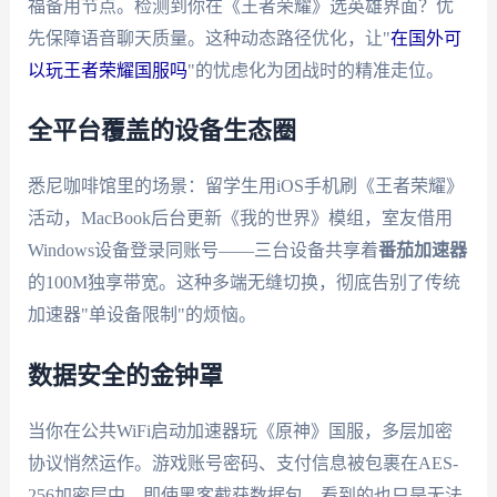
福备用节点。检测到你在《王者荣耀》选英雄界面？优
先保障语音聊天质量。这种动态路径优化，让"
在国外可
以玩王者荣耀国服吗
"的忧虑化为团战时的精准走位。
全平台覆盖的设备生态圈
悉尼咖啡馆里的场景：留学生用iOS手机刷《王者荣耀》
活动，MacBook后台更新《我的世界》模组，室友借用
Windows设备登录同账号——三台设备共享着
番茄加速器
的100M独享带宽。这种多端无缝切换，彻底告别了传统
加速器"单设备限制"的烦恼。
数据安全的金钟罩
当你在公共WiFi启动加速器玩《原神》国服，多层加密
协议悄然运作。游戏账号密码、支付信息被包裹在AES-
256加密层中，即使黑客截获数据包，看到的也只是无法