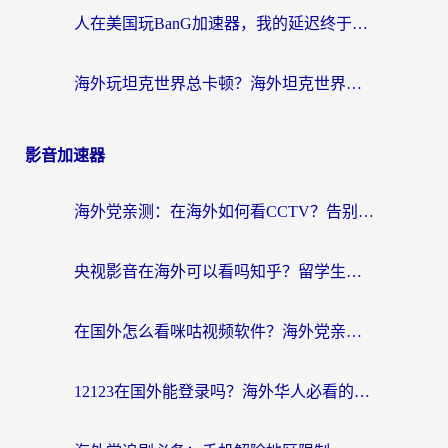
人在美国玩BanG加速器，我的延迟终于绿了
海外玩坦克世界总卡顿？海外坦克世界加速器有哪些？实测好用的选择在这里
影音加速器
海外党亲测：在海外如何看CCTV？告别“仅限大陆播放”的实用指南
央视影音在海外可以看吗知乎？留学生亲测：3步解决地域限制+追剧自由
在国外怎么看咪咕视频软件？海外党亲测有效的回国加速方案
12123在国外能登录吗？海外华人必看的回国加速实用指南