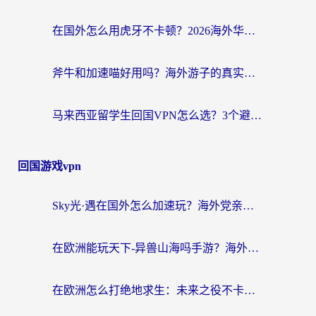
在国外怎么用虎牙不卡顿？2026海外华人亲测有效的回国加速器选择指南
斧牛和加速喵好用吗？海外游子的真实选择困境
马来西亚留学生回国VPN怎么选？3个避坑点+1款实测好用的加速器推荐
回国游戏vpn
Sky光·遇在国外怎么加速玩？海外党亲测有效的国服游戏加速指南
在欧洲能玩天下-异兽山海吗手游？海外玩家的加速器生存指南
在欧洲怎么打绝地求生：未来之役不卡？留学生亲测的加速器避坑指南