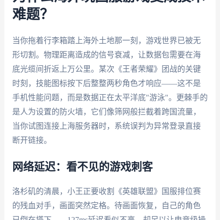
难题？
当你拖着行李箱踏上海外土地那一刻，游戏世界已被无
形切割。物理距离造成的信号衰减，让数据包需要在海
底光缆间折返上万公里。某次《王者荣耀》团战的关键
时刻，技能图标按下后整整两秒角色才响应——这不是
手机性能问题，而是数据正在太平洋底"游泳"。更棘手的
是人为设置的防火墙，它们像筛网般拦截着跨国流量，
当你试图连接上海服务器时，系统误判为异常登录直接
断开链接。
网络延迟：看不见的游戏刺客
洛杉矶的清晨，小王正要收割《英雄联盟》国服排位赛
的残血对手，画面突然定格。待画面恢复，自己的角色
已倒在塔下——127ms延迟看似不高，却足以让电竞级操