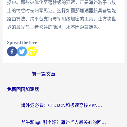
据包。那些被优化至毫秒级的延迟，正是海外游子与故
土的情感时差归零见证。选择如
番茄加速器
般具备智能
路由算法、跨平台支持与军用级加密的工具，让方块世
界的晨光与王者峡谷的晚风，永不因距离褪色。
Spread the love
←
前一篇文章
免费回国加速器
海外党必看：ChickCN和极速穿梭VPN好用吗？3招教你选对回国加速器无缝刷国内资源
斧牛和light哪个好？海外华人最关心的回国加速器选择难题，一篇讲透