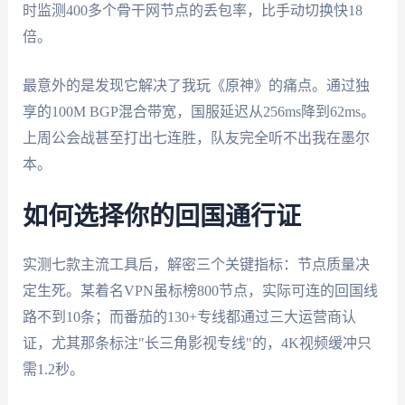
时监测400多个骨干网节点的丢包率，比手动切换快18
倍。
最意外的是发现它解决了我玩《原神》的痛点。通过独
享的100M BGP混合带宽，国服延迟从256ms降到62ms。
上周公会战甚至打出七连胜，队友完全听不出我在墨尔
本。
如何选择你的回国通行证
实测七款主流工具后，解密三个关键指标：节点质量决
定生死。某着名VPN虽标榜800节点，实际可连的回国线
路不到10条；而番茄的130+专线都通过三大运营商认
证，尤其那条标注"长三角影视专线"的，4K视频缓冲只
需1.2秒。