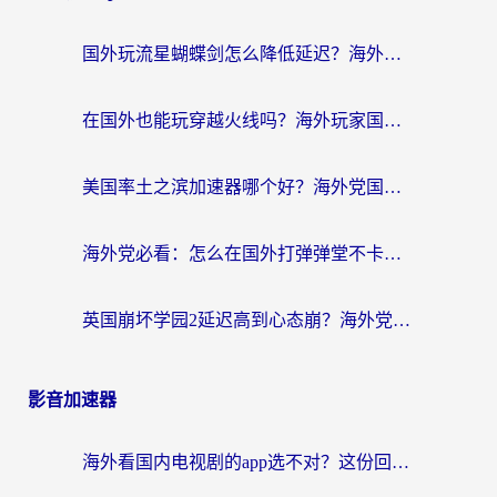
国外玩流星蝴蝶剑怎么降低延迟？海外党必看的加速秘籍（含欧洲鸣潮&彩虹岛优化攻略）
在国外也能玩穿越火线吗？海外玩家国服游戏畅玩终极指南
美国率土之滨加速器哪个好？海外党国服游戏畅玩终极指南（附多游戏解决方案）
海外党必看：怎么在国外打弹弹堂不卡？番茄加速器亲测指南
英国崩坏学园2延迟高到心态崩？海外党国服游戏加速终极指南
影音加速器
海外看国内电视剧的app选不对？这份回国加速器避坑指南帮你流畅追剧