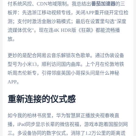
付系统风控、CDN地域限制。我总结出
番茄加速器
的三
板斧：先选浙江移动视频专线，关闭APP重开绕开定位检
测；支付时激活金融沙箱模式；最后在设置里勾选"深度
流媒体优化"。现在连4K HDR版《狂飙》都能流畅播
放。
更妙的是配合网易云音乐解锁灰色歌单。通过伪装设备
型号为小米13，顺利访问国内曲库。上个月在伦敦地铁
听周杰伦新专，引得邻座英国小哥探头问是什么神秘
APP。
重新连接的仪式感
如今我的柏林书房里，华为智慧屏正播放央视春晚直
播，iPad同步显示长辈的微信祝福，游戏本跑着国服剑网
三。多设备协同的数字仪式，消除了1.2万公里的距离谎