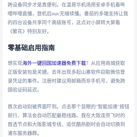
跨设备同步才是真便利。在温哥华机场用安卓手机看哔
哩哔哩直播，登机后mac无缝续播。番茄的多端支持让我
的四台设备共享同个高级账号，这点对小屏转大屏看
《繁花》特别友好。
零基础启用指南
想实现
海外一键回国加速器免费下载
？从应用商城获取
正版安装包是关键。去年出现多起山寨软件窃取微信登
录凭证的事件。注册时建议用邮箱而非手机号，避免跨
国验证码延迟。
首次启动别被界面吓到。点击那个显眼的"智能加速"按钮
就行，算法会自动匹配最稳线路。我在大阪连奈飞时的
首选节点和大阪影城专线，追优酷热剧时会自动切换到
浦东服务器群。