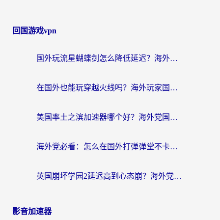
回国游戏vpn
国外玩流星蝴蝶剑怎么降低延迟？海外党必看的加速秘籍（含欧洲鸣潮&彩虹岛优化攻略）
在国外也能玩穿越火线吗？海外玩家国服游戏畅玩终极指南
美国率土之滨加速器哪个好？海外党国服游戏畅玩终极指南（附多游戏解决方案）
海外党必看：怎么在国外打弹弹堂不卡？番茄加速器亲测指南
英国崩坏学园2延迟高到心态崩？海外党国服游戏加速终极指南
影音加速器