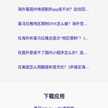
海外看国内电视剧的app选不对？这份回国加速器避坑指南帮你流畅追剧
喜马拉雅地区限制DNS怎么破？海外党听国内音乐听书的终极解决方案
在海外听喜马拉雅总提示“地区限制”？3步轻松解除+听国内音乐全攻略
在国外登录不了国内小程序怎么办？选对回国加速器，轻松解锁国内资源
在美国怎么用酷我听周杰伦？3步搞定海外听歌难题
下载应用