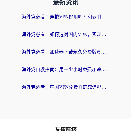
最新资讯
海外党必看：穿梭VPN好用吗？和云帆VPN对比哪个回国效果更好？附真实测评+避坑指南
海外党必看：如何选对国内VPN，实现无缝访问国内资源？
海外党必看：加速器下载永久免费版真的存在吗？教你无缝访问国内资源的正确姿势
海外党自救指南：用一个小时免费加速器，轻松打破国内资源访问壁垒？
海外党必看：中国VPN免费真的靠谱吗？手把手教你选对回国加速器
友情链接