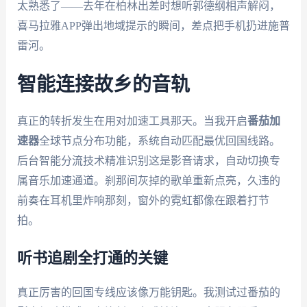
太熟悉了——去年在柏林出差时想听郭德纲相声解闷，
喜马拉雅APP弹出地域提示的瞬间，差点把手机扔进施普
雷河。
智能连接故乡的音轨
真正的转折发生在用对加速工具那天。当我开启
番茄加
速器
全球节点分布功能，系统自动匹配最优回国线路。
后台智能分流技术精准识别这是影音请求，自动切换专
属音乐加速通道。刹那间灰掉的歌单重新点亮，久违的
前奏在耳机里炸响那刻，窗外的霓虹都像在跟着打节
拍。
听书追剧全打通的关键
真正厉害的回国专线应该像万能钥匙。我测试过番茄的