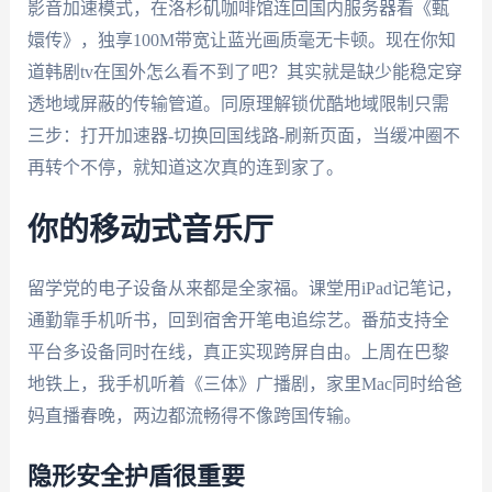
影音加速模式，在洛杉矶咖啡馆连回国内服务器看《甄
嬛传》，独享100M带宽让蓝光画质毫无卡顿。现在你知
道韩剧tv在国外怎么看不到了吧？其实就是缺少能稳定穿
透地域屏蔽的传输管道。同原理解锁优酷地域限制只需
三步：打开加速器-切换回国线路-刷新页面，当缓冲圈不
再转个不停，就知道这次真的连到家了。
你的移动式音乐厅
留学党的电子设备从来都是全家福。课堂用iPad记笔记，
通勤靠手机听书，回到宿舍开笔电追综艺。番茄支持全
平台多设备同时在线，真正实现跨屏自由。上周在巴黎
地铁上，我手机听着《三体》广播剧，家里Mac同时给爸
妈直播春晚，两边都流畅得不像跨国传输。
隐形安全护盾很重要