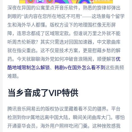
深夜在异国的公寓里点开音乐软件，熟悉的旋律却弹出
刺眼的"该内容在您所在地区不可用"——这场景每个留学
生和海外华人都懂。版权方设下的地理围栏像无形屏
障，连思念都成了区域限定款。但谁说万里之外就不能
听周杰伦新歌？其实只需选对回国加速器，中文歌曲库
就在指尖重启。这不仅是技术方案，更是慰藉乡愁的解
药。今天就聊聊海外党如何冲破音浪隔阂，顺便解答
优
酷地域限制怎么解锁
、
韩剧tv在国外怎么看不到
这些高频
难题。
当乡音成了VIP特供
腾讯音乐网易云的版权协议里藏着看不见的疆界。平台
检测到你IP属地远离中国大陆，瞬间关闭曲库大门。哪怕
开通豪华会员，海外用户照样吃闭门羹。这种挫败感我