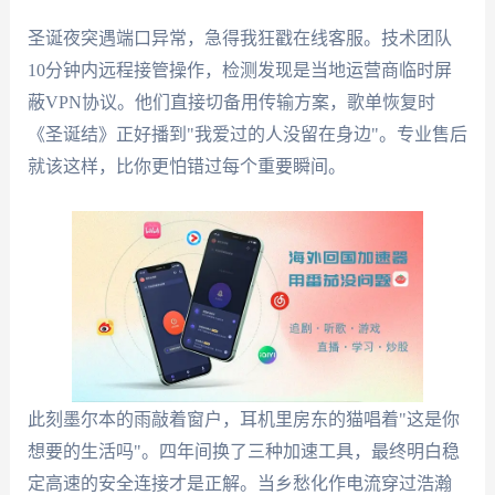
圣诞夜突遇端口异常，急得我狂戳在线客服。技术团队
10分钟内远程接管操作，检测发现是当地运营商临时屏
蔽VPN协议。他们直接切备用传输方案，歌单恢复时
《圣诞结》正好播到"我爱过的人没留在身边"。专业售后
就该这样，比你更怕错过每个重要瞬间。
此刻墨尔本的雨敲着窗户，耳机里房东的猫唱着"这是你
想要的生活吗"。四年间换了三种加速工具，最终明白稳
定高速的安全连接才是正解。当乡愁化作电流穿过浩瀚