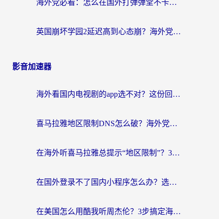
海外党必看：怎么在国外打弹弹堂不卡？番茄加速器亲测指南
英国崩坏学园2延迟高到心态崩？海外党国服游戏加速终极指南
影音加速器
海外看国内电视剧的app选不对？这份回国加速器避坑指南帮你流畅追剧
喜马拉雅地区限制DNS怎么破？海外党听国内音乐听书的终极解决方案
在海外听喜马拉雅总提示“地区限制”？3步轻松解除+听国内音乐全攻略
在国外登录不了国内小程序怎么办？选对回国加速器，轻松解锁国内资源
在美国怎么用酷我听周杰伦？3步搞定海外听歌难题