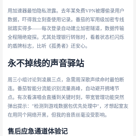
用加速器最怕隐私泄露。去年某免费VPN被爆偷录用户
数据，吓得我立刻查使用记录。番茄的军用级加密专线
就踏实得多——每次登录自动建立加密隧道，数据传输
全程隔绝窥探。尤其处理银行转账时，看着状态栏闪烁
的盾牌标志，比听《孤勇者》还安心。
永不掉线的声音驿站
周三小组讨论到凌晨三点，急需周深歌声续命时最怕断
连。番茄智能分流能识别流量高峰，自动避开拥堵节
点。有次看演唱会直播到关键时刻，带宽管理功能突然
弹出提示："检测到游戏数据包优先处理中"，才想起室友
在用同个网络开黑，但我的音质丝毫没受影响。
售后应急通道体验记