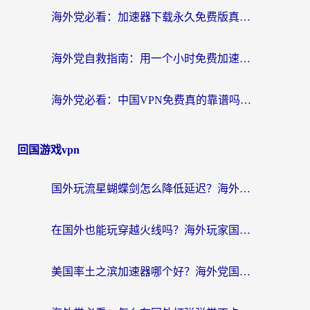
海外党必看：加速器下载永久免费版真的存在吗？教你无缝访问国内资源的正确姿势
海外党自救指南：用一个小时免费加速器，轻松打破国内资源访问壁垒？
海外党必看：中国VPN免费真的靠谱吗？手把手教你选对回国加速器
回国游戏vpn
国外玩流星蝴蝶剑怎么降低延迟？海外党必看的加速秘籍（含欧洲鸣潮&彩虹岛优化攻略）
在国外也能玩穿越火线吗？海外玩家国服游戏畅玩终极指南
美国率土之滨加速器哪个好？海外党国服游戏畅玩终极指南（附多游戏解决方案）