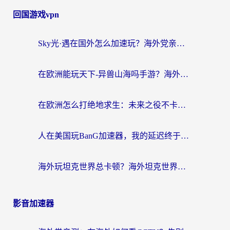
回国游戏vpn
Sky光·遇在国外怎么加速玩？海外党亲测有效的国服游戏加速指南
在欧洲能玩天下-异兽山海吗手游？海外玩家的加速器生存指南
在欧洲怎么打绝地求生：未来之役不卡？留学生亲测的加速器避坑指南
人在美国玩BanG加速器，我的延迟终于绿了
海外玩坦克世界总卡顿？海外坦克世界加速器有哪些？实测好用的选择在这里
影音加速器