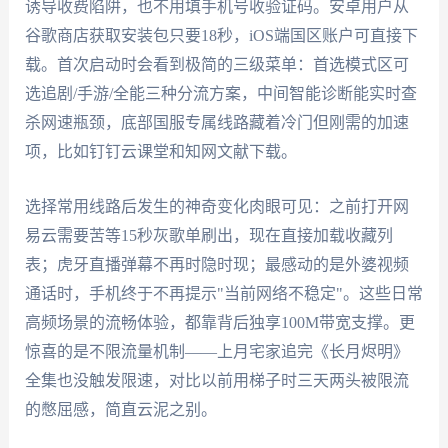
诱导收费陷阱，也不用填手机号收验证码。安卓用户从
谷歌商店获取安装包只要18秒，iOS端国区账户可直接下
载。首次启动时会看到极简的三级菜单：首选模式区可
选追剧/手游/全能三种分流方案，中间智能诊断能实时查
杀网速瓶颈，底部国服专属线路藏着冷门但刚需的加速
项，比如钉钉云课堂和知网文献下载。
选择常用线路后发生的神奇变化肉眼可见：之前打开网
易云需要苦等15秒灰歌单刷出，现在直接加载收藏列
表；虎牙直播弹幕不再时隐时现；最感动的是外婆视频
通话时，手机终于不再提示"当前网络不稳定"。这些日常
高频场景的流畅体验，都靠背后独享100M带宽支撑。更
惊喜的是不限流量机制——上月宅家追完《长月烬明》
全集也没触发限速，对比以前用梯子时三天两头被限流
的憋屈感，简直云泥之别。