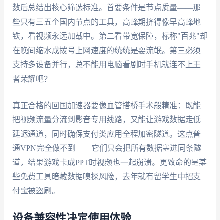
数后总结出核心筛选标准。首要条件是节点质量——那
些只有三五个国内节点的工具，高峰期挤得像早高峰地
铁，看视频永远加载中。第二看带宽保障，标称"百兆"却
在晚间缩水成拨号上网速度的统统是耍流氓。第三必须
支持多设备并行，总不能用电脑看剧时手机就连不上王
者荣耀吧？
真正合格的回国加速器要像血管搭桥手术般精准：既能
把视频流量分流到影音专用线路，又能让游戏数据走低
延迟通道，同时确保支付类应用全程加密隧道。这点普
通VPN完全做不到——它们只会把所有数据塞进同条隧
道，结果游戏卡成PPT时视频也一起崩溃。更致命的是某
些免费工具暗藏数据嗅探风险，去年就有留学生中招支
付宝被盗刷。
设备兼容性决定使用体验