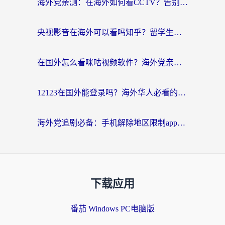
海外党亲测：在海外如何看CCTV？告别“仅限大陆播放”的实用指南
央视影音在海外可以看吗知乎？留学生亲测：3步解决地域限制+追剧自由
在国外怎么看咪咕视频软件？海外党亲测有效的回国加速方案
12123在国外能登录吗？海外华人必看的回国加速实用指南
海外党追剧必备：手机解除地区限制app怎么选？解决央视视频&国内剧地区限制全指南
下载应用
番茄 Windows PC电脑版