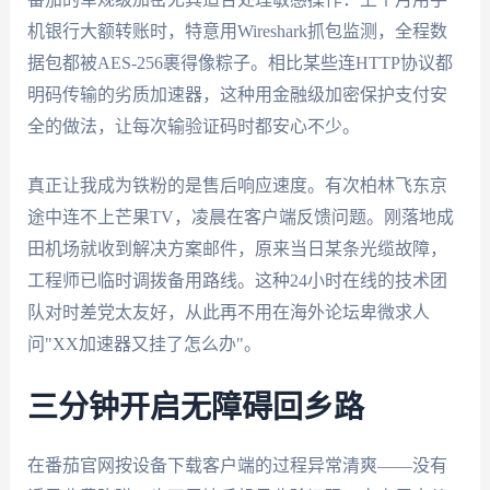
机银行大额转账时，特意用Wireshark抓包监测，全程数
据包都被AES-256裹得像粽子。相比某些连HTTP协议都
明码传输的劣质加速器，这种用金融级加密保护支付安
全的做法，让每次输验证码时都安心不少。
真正让我成为铁粉的是售后响应速度。有次柏林飞东京
途中连不上芒果TV，凌晨在客户端反馈问题。刚落地成
田机场就收到解决方案邮件，原来当日某条光缆故障，
工程师已临时调拨备用路线。这种24小时在线的技术团
队对时差党太友好，从此再不用在海外论坛卑微求人
问"XX加速器又挂了怎么办"。
三分钟开启无障碍回乡路
在番茄官网按设备下载客户端的过程异常清爽——没有