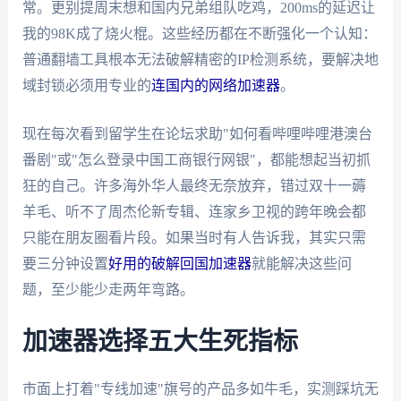
常。更别提周末想和国内兄弟组队吃鸡，200ms的延迟让
我的98K成了烧火棍。这些经历都在不断强化一个认知：
普通翻墙工具根本无法破解精密的IP检测系统，要解决地
域封锁必须用专业的
连国内的网络加速器
。
现在每次看到留学生在论坛求助"如何看哔哩哔哩港澳台
番剧"或"怎么登录中国工商银行网银"，都能想起当初抓
狂的自己。许多海外华人最终无奈放弃，错过双十一薅
羊毛、听不了周杰伦新专辑、连家乡卫视的跨年晚会都
只能在朋友圈看片段。如果当时有人告诉我，其实只需
要三分钟设置
好用的破解回国加速器
就能解决这些问
题，至少能少走两年弯路。
加速器选择五大生死指标
市面上打着"专线加速"旗号的产品多如牛毛，实测踩坑无