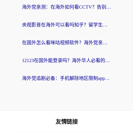
海外党亲测：在海外如何看CCTV？告别“仅限大陆播放”的实用指南
央视影音在海外可以看吗知乎？留学生亲测：3步解决地域限制+追剧自由
在国外怎么看咪咕视频软件？海外党亲测有效的回国加速方案
12123在国外能登录吗？海外华人必看的回国加速实用指南
海外党追剧必备：手机解除地区限制app怎么选？解决央视视频&国内剧地区限制全指南
友情链接