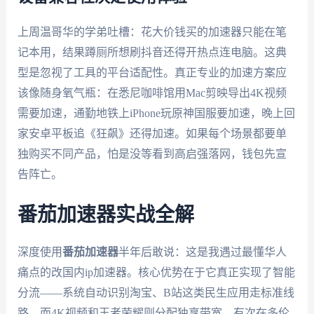
上周温哥华的学弟吐槽：花大价钱买的加速器只能在笔
记本用，结果蹲厕所想刷抖音还得开热点连电脑。这典
型是忽视了工具的平台适配性。真正专业的加速方案应
该像随身氧气瓶：在悉尼咖啡馆用Mac剪映导出4K视频
需要加速，通勤地铁上iPhone玩原神国服要加速，晚上回
家安卓平板追《狂飙》还得加速。如果每个场景都要单
独购买不同产品，怕是没等看到高启强落网，钱包先宣
告阵亡。
番茄加速器实战全解
深度使用
番茄加速器
半年后敢说：这是我遇过最懂华人
痛点的改国内ip加速器。核心优势在于它真正实现了智能
分流——系统自动识别淘宝、B站这类民生应用走标准线
路，而4K视频和王者荣耀则分配独享带宽。有次在多伦