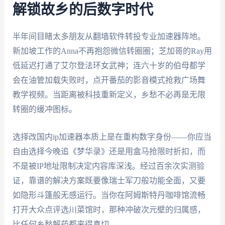
解锁故乡的后数字时代
半年间目睹太多朋友从翻墙软件转投专业加速器阵地。
新加坡工作的Anna不再抱怨微信转圈圈；芝加哥的Ray用
低延迟打通了艾尔登法环女武神；连六十岁的伯母都学
会在油管加载失败时，点开番茄的影音模式抢救广场舞
教学视频。当距离被科技重新定义，乡愁不必再是无限
转圈的缓冲图标。
选择改国内ip加速器本质上是在重构数字身份——你应当
自由选择今晚追《梦华录》还是用盒马抢限时折扣，而
不是被IP地址限制决定内容库深浅。经过百余次实测验
证，靠谱的解决方案既要像瑞士军刀般功能全面，又要
如隐形斗篷般无感运行。当你在阿姆斯特丹咖啡馆流畅
打开大众点评选川菜馆时，那种冲破次元壁的归属感，
比任何乡愁解药都来得真切。