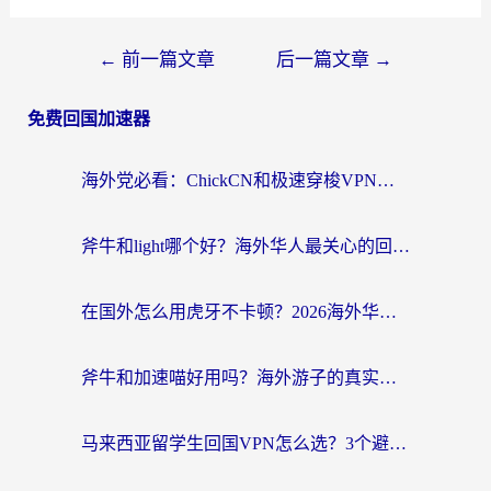
←
前一篇文章
后一篇文章
→
免费回国加速器
海外党必看：ChickCN和极速穿梭VPN好用吗？3招教你选对回国加速器无缝刷国内资源
斧牛和light哪个好？海外华人最关心的回国加速器选择难题，一篇讲透
在国外怎么用虎牙不卡顿？2026海外华人亲测有效的回国加速器选择指南
斧牛和加速喵好用吗？海外游子的真实选择困境
马来西亚留学生回国VPN怎么选？3个避坑点+1款实测好用的加速器推荐