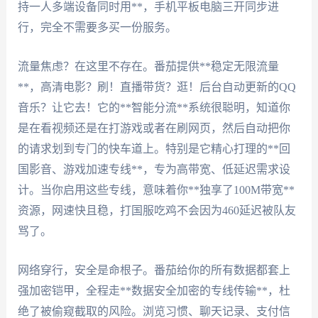
持一人多端设备同时用**，手机平板电脑三开同步进
行，完全不需要多买一份服务。
流量焦虑？在这里不存在。番茄提供**稳定无限流量
**，高清电影？刷！直播带货？逛！后台自动更新的QQ
音乐？让它去！它的**智能分流**系统很聪明，知道你
是在看视频还是在打游戏或者在刷网页，然后自动把你
的请求划到专门的快车道上。特别是它精心打理的**回
国影音、游戏加速专线**，专为高带宽、低延迟需求设
计。当你启用这些专线，意味着你**独享了100M带宽**
资源，网速快且稳，打国服吃鸡不会因为460延迟被队友
骂了。
网络穿行，安全是命根子。番茄给你的所有数据都套上
强加密铠甲，全程走**数据安全加密的专线传输**，杜
绝了被偷窥截取的风险。浏览习惯、聊天记录、支付信