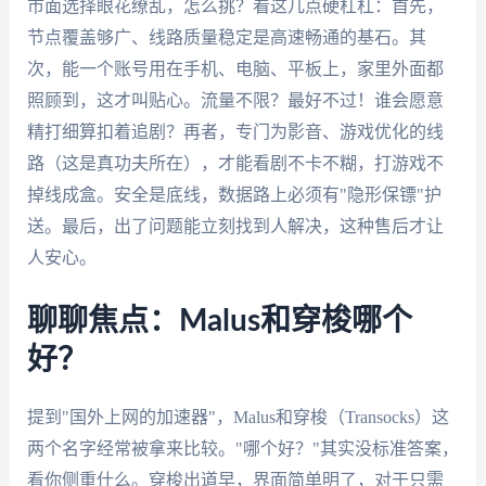
市面选择眼花缭乱，怎么挑？看这几点硬杠杠：首先，
节点覆盖够广、线路质量稳定是高速畅通的基石。其
次，能一个账号用在手机、电脑、平板上，家里外面都
照顾到，这才叫贴心。流量不限？最好不过！谁会愿意
精打细算扣着追剧？再者，专门为影音、游戏优化的线
路（这是真功夫所在），才能看剧不卡不糊，打游戏不
掉线成盒。安全是底线，数据路上必须有"隐形保镖"护
送。最后，出了问题能立刻找到人解决，这种售后才让
人安心。
聊聊焦点：Malus和穿梭哪个
好？
提到"国外上网的加速器"，Malus和穿梭（Transocks）这
两个名字经常被拿来比较。"哪个好？"其实没标准答案，
看你侧重什么。穿梭出道早，界面简单明了，对于只需