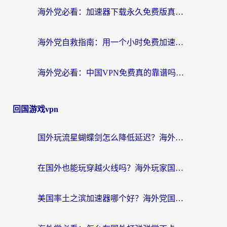
海外党必看：加速器下载永久免费版真的存在吗？教你无缝访问国内资源的正确姿势
海外党自救指南：用一个小时免费加速器，轻松打破国内资源访问壁垒？
海外党必看：中国VPN免费真的靠谱吗？手把手教你选对回国加速器
回国游戏vpn
国外玩流星蝴蝶剑怎么降低延迟？海外党必看的加速秘籍（含欧洲鸣潮&彩虹岛优化攻略）
在国外也能玩穿越火线吗？海外玩家国服游戏畅玩终极指南
美国率土之滨加速器哪个好？海外党国服游戏畅玩终极指南（附多游戏解决方案）