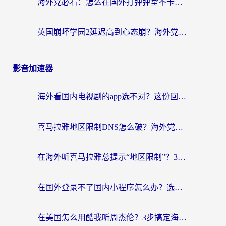
海外党必看：怎么在国外打弹弹堂不卡？番茄加速器亲测指南
英国崩坏学园2延迟高到心态崩？海外党国服游戏加速终极指南
影音加速器
海外看国内电视剧的app选不对？这份回国加速器避坑指南帮你流畅追剧
喜马拉雅地区限制DNS怎么破？海外党听国内音乐听书的终极解决方案
在海外听喜马拉雅总提示“地区限制”？3步轻松解除+听国内音乐全攻略
在国外登录不了国内小程序怎么办？选对回国加速器，轻松解锁国内资源
在美国怎么用酷我听周杰伦？3步搞定海外听歌难题