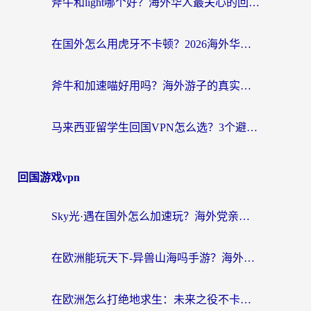
斧牛和light哪个好？海外华人最关心的回国加速器选择难题，一篇讲透
在国外怎么用虎牙不卡顿？2026海外华人亲测有效的回国加速器选择指南
斧牛和加速喵好用吗？海外游子的真实选择困境
马来西亚留学生回国VPN怎么选？3个避坑点+1款实测好用的加速器推荐
回国游戏vpn
Sky光·遇在国外怎么加速玩？海外党亲测有效的国服游戏加速指南
在欧洲能玩天下-异兽山海吗手游？海外玩家的加速器生存指南
在欧洲怎么打绝地求生：未来之役不卡？留学生亲测的加速器避坑指南