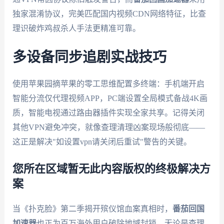
独家混淆协议，完美匹配国内视频CDN网络特征，比查
理识破炸鸡叔杀人手法更精准可靠。
多设备同步追剧实战技巧
使用苹果园摘苹果的零工思维配置多终端：手机端开启
智能分流仅代理视频APP，PC端设置全局模式备战4K画
质，智能电视通过路由器插件实现全家共享。记得关闭
其他VPN避免冲突，就像查理清理凶案现场般彻底——
这正是解决"如设置vpn请关闭后重试"警告的关键。
您所在区域暂无此内容版权的终极解决方
案
当《扑克脸》第二季揭开殡仪馆血案真相时，
番茄回国
加速器
也正为百万海外用户破除地域封锁。无论是查理