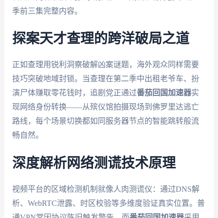
季前三集完整内容。
探案天才查理的跨洋破局之道
正如查理用锐利洞察破解凶案谜题，海外观众同样需要
技巧突破地域封锁。当查理在第二季中出租老爷车、扮
演尸体赚取零花钱时，追剧党正通过
番茄回国加速器
实
现网络身份转换——从殡仪馆拍摄现场到佛罗里达逃亡
路线，每个场景切换都如同服务器节点的智能跳转般流
畅自然。
深度解析网络测谎技术原理
视频平台的区域检测机制就像人肉测谎仪：通过DNS解
析、WebRTC泄露、时区校验等多维度验证真实位置。普
通VPN常因协议陈旧触发警告，而
番茄回国加速器
采用