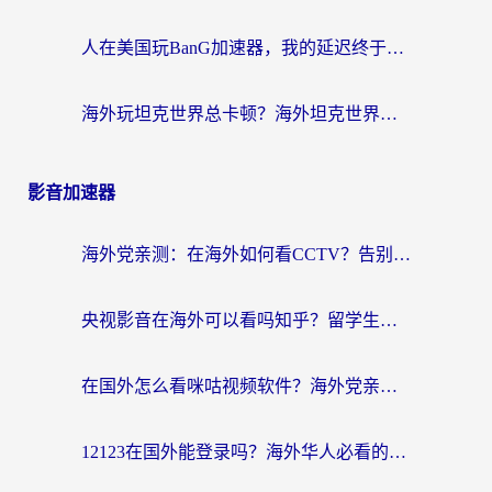
人在美国玩BanG加速器，我的延迟终于绿了
海外玩坦克世界总卡顿？海外坦克世界加速器有哪些？实测好用的选择在这里
影音加速器
海外党亲测：在海外如何看CCTV？告别“仅限大陆播放”的实用指南
央视影音在海外可以看吗知乎？留学生亲测：3步解决地域限制+追剧自由
在国外怎么看咪咕视频软件？海外党亲测有效的回国加速方案
12123在国外能登录吗？海外华人必看的回国加速实用指南