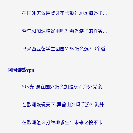
在国外怎么用虎牙不卡顿？2026海外华人亲测有效的回国加速器选择指南
斧牛和加速喵好用吗？海外游子的真实选择困境
马来西亚留学生回国VPN怎么选？3个避坑点+1款实测好用的加速器推荐
回国游戏vpn
Sky光·遇在国外怎么加速玩？海外党亲测有效的国服游戏加速指南
在欧洲能玩天下-异兽山海吗手游？海外玩家的加速器生存指南
在欧洲怎么打绝地求生：未来之役不卡？留学生亲测的加速器避坑指南