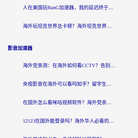
人在美国玩BanG加速器，我的延迟终于绿了
海外玩坦克世界总卡顿？海外坦克世界加速器有哪些？实测好用的选择在这里
影音加速器
海外党亲测：在海外如何看CCTV？告别“仅限大陆播放”的实用指南
央视影音在海外可以看吗知乎？留学生亲测：3步解决地域限制+追剧自由
在国外怎么看咪咕视频软件？海外党亲测有效的回国加速方案
12123在国外能登录吗？海外华人必看的回国加速实用指南