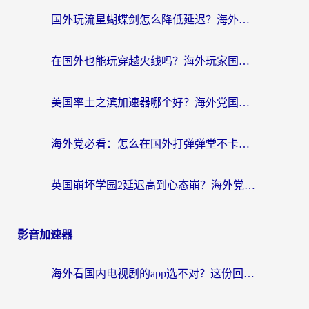
国外玩流星蝴蝶剑怎么降低延迟？海外党必看的加速秘籍（含欧洲鸣潮&彩虹岛优化攻略）
在国外也能玩穿越火线吗？海外玩家国服游戏畅玩终极指南
美国率土之滨加速器哪个好？海外党国服游戏畅玩终极指南（附多游戏解决方案）
海外党必看：怎么在国外打弹弹堂不卡？番茄加速器亲测指南
英国崩坏学园2延迟高到心态崩？海外党国服游戏加速终极指南
影音加速器
海外看国内电视剧的app选不对？这份回国加速器避坑指南帮你流畅追剧