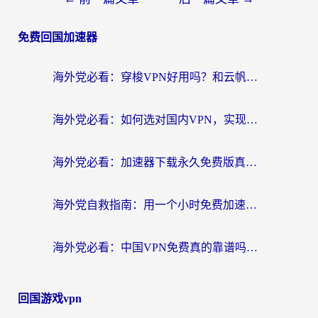
免费回国加速器
海外党必看：穿梭VPN好用吗？和云帆VPN对比哪个回国效果更好？附真实测评+避坑指南
海外党必看：如何选对国内VPN，实现无缝访问国内资源？
海外党必看：加速器下载永久免费版真的存在吗？教你无缝访问国内资源的正确姿势
海外党自救指南：用一个小时免费加速器，轻松打破国内资源访问壁垒？
海外党必看：中国VPN免费真的靠谱吗？手把手教你选对回国加速器
回国游戏vpn