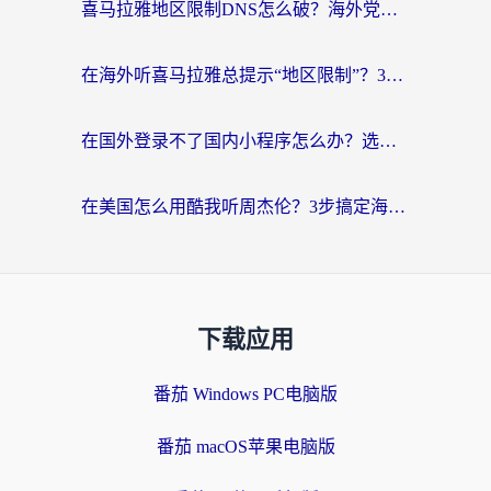
喜马拉雅地区限制DNS怎么破？海外党听国内音乐听书的终极解决方案
在海外听喜马拉雅总提示“地区限制”？3步轻松解除+听国内音乐全攻略
在国外登录不了国内小程序怎么办？选对回国加速器，轻松解锁国内资源
在美国怎么用酷我听周杰伦？3步搞定海外听歌难题
下载应用
番茄 Windows PC电脑版
番茄 macOS苹果电脑版