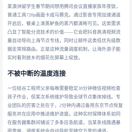
某澳洲留学生春节期间想用腾讯会议直播家族年夜饭，
普通工具720p画面卡成马赛克。通过影音专用加速通道
开启后，餐桌上清蒸鲈鱼的蒸汽都清晰可见。这类需求
凸显了智能分流技术的价值——它会把抖音高清视频流
量自动导向上海节点专线，同时让邮件这类低优先级数
据走常规路由。正是这种流量调度机制，让海外游子能
实时看到故乡的烟花在屏幕上绽放。
不被中断的温度连接
一位硅谷工程师父亲每晚需要稳定30分钟微信视频检查
孩子作业，但某次系统维护导致全球节点集体掉线。专
业团队的厉害之处在于，2分钟内通过备用东京节点恢复
服务并在应用中推送维护进度。这种实时保障体系如同
在服务器集群间铺设了多条应急航道，当某条线路遇暴
雨雷电，调度系统会自动导航至晴空万里的通道。