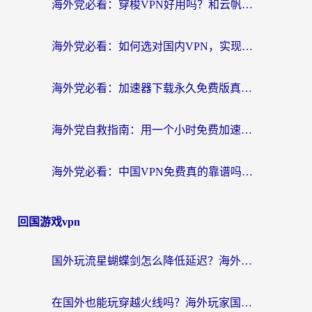
海外党必看：穿梭VPN好用吗？和云帆VPN对比哪个回国效果更好？附真实测评+避坑指南
海外党必看：如何选对国内VPN，实现无缝访问国内资源？
海外党必看：加速器下载永久免费版真的存在吗？教你无缝访问国内资源的正确姿势
海外党自救指南：用一个小时免费加速器，轻松打破国内资源访问壁垒？
海外党必看：中国VPN免费真的靠谱吗？手把手教你选对回国加速器
回国游戏vpn
国外玩流星蝴蝶剑怎么降低延迟？海外党必看的加速秘籍（含欧洲鸣潮&彩虹岛优化攻略）
在国外也能玩穿越火线吗？海外玩家国服游戏畅玩终极指南