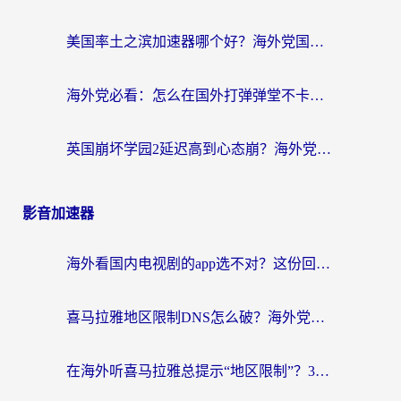
美国率土之滨加速器哪个好？海外党国服游戏畅玩终极指南（附多游戏解决方案）
海外党必看：怎么在国外打弹弹堂不卡？番茄加速器亲测指南
英国崩坏学园2延迟高到心态崩？海外党国服游戏加速终极指南
影音加速器
海外看国内电视剧的app选不对？这份回国加速器避坑指南帮你流畅追剧
喜马拉雅地区限制DNS怎么破？海外党听国内音乐听书的终极解决方案
在海外听喜马拉雅总提示“地区限制”？3步轻松解除+听国内音乐全攻略