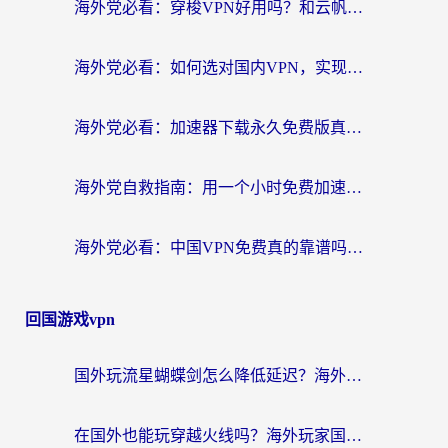
海外党必看：穿梭VPN好用吗？和云帆VPN对比哪个回国效果更好？附真实测评+避坑指南
海外党必看：如何选对国内VPN，实现无缝访问国内资源？
海外党必看：加速器下载永久免费版真的存在吗？教你无缝访问国内资源的正确姿势
海外党自救指南：用一个小时免费加速器，轻松打破国内资源访问壁垒？
海外党必看：中国VPN免费真的靠谱吗？手把手教你选对回国加速器
回国游戏vpn
国外玩流星蝴蝶剑怎么降低延迟？海外党必看的加速秘籍（含欧洲鸣潮&彩虹岛优化攻略）
在国外也能玩穿越火线吗？海外玩家国服游戏畅玩终极指南