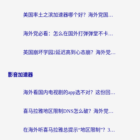
美国率土之滨加速器哪个好？海外党国服游戏畅玩终极指南（附多游戏解决方案）
海外党必看：怎么在国外打弹弹堂不卡？番茄加速器亲测指南
英国崩坏学园2延迟高到心态崩？海外党国服游戏加速终极指南
影音加速器
海外看国内电视剧的app选不对？这份回国加速器避坑指南帮你流畅追剧
喜马拉雅地区限制DNS怎么破？海外党听国内音乐听书的终极解决方案
在海外听喜马拉雅总提示“地区限制”？3步轻松解除+听国内音乐全攻略