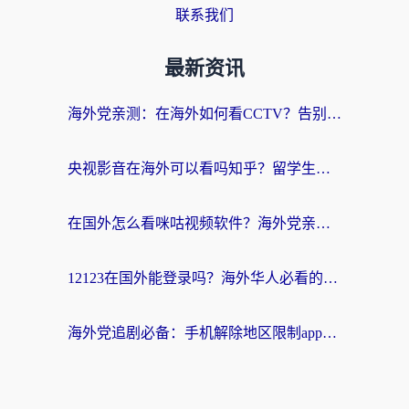
联系我们
最新资讯
海外党亲测：在海外如何看CCTV？告别“仅限大陆播放”的实用指南
央视影音在海外可以看吗知乎？留学生亲测：3步解决地域限制+追剧自由
在国外怎么看咪咕视频软件？海外党亲测有效的回国加速方案
12123在国外能登录吗？海外华人必看的回国加速实用指南
海外党追剧必备：手机解除地区限制app怎么选？解决央视视频&国内剧地区限制全指南