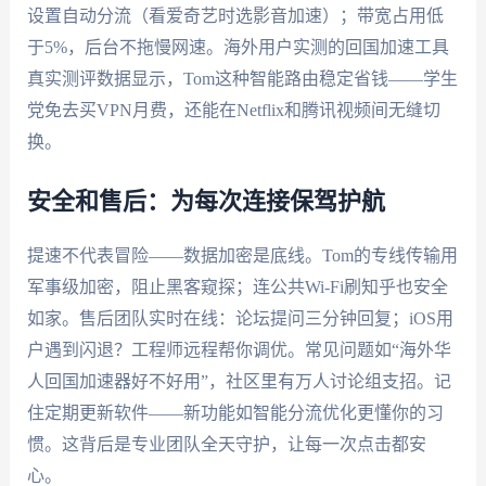
设置自动分流（看爱奇艺时选影音加速）；带宽占用低
于5%，后台不拖慢网速。海外用户实测的回国加速工具
真实测评数据显示，Tom这种智能路由稳定省钱——学生
党免去买VPN月费，还能在Netflix和腾讯视频间无缝切
换。
安全和售后：为每次连接保驾护航
提速不代表冒险——数据加密是底线。Tom的专线传输用
军事级加密，阻止黑客窥探；连公共Wi-Fi刷知乎也安全
如家。售后团队实时在线：论坛提问三分钟回复；iOS用
户遇到闪退？工程师远程帮你调优。常见问题如“海外华
人回国加速器好不好用”，社区里有万人讨论组支招。记
住定期更新软件——新功能如智能分流优化更懂你的习
惯。这背后是专业团队全天守护，让每一次点击都安
心。