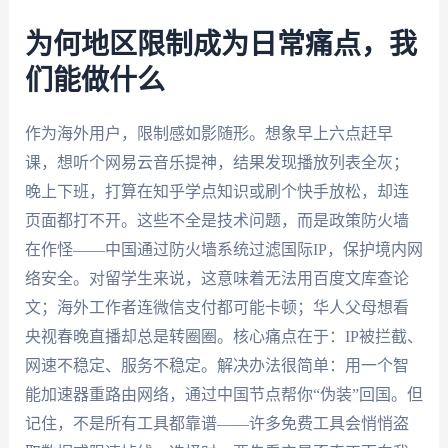
为何地区限制成为日常痛点，我
们能做什么
作为海外用户，限制感如影随形。想象早上六点赶早
课，想听个网易云音乐提神，结果发现播放列表全灰；
晚上下班，打算在知乎学点知识或刷个快手放松，却连
页面都打不开。这些不全是技术问题，而是政策防火墙
在作怪——中国通过防火墙系统过滤国际IP，保护境内网
络安全。对留学生来说，这意味着无法用百度文库查论
文；海外工作者连微信支付都可能卡顿；华人父母想看
央视春晚直播却总是转圈圈。核心痛点在于：IP被拦截、
网速不稳定、服务不稳定。解决办法很简单：用一个智
能加速器重路由网络，通过中国节点帮你“伪装”回国。但
记住，不是所有工具都靠谱——许多免费工具会悄悄盗