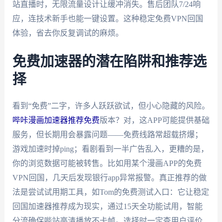
站直播时，无限流量设计让缓冲消失。售后团队7/24响
应，连技术新手也能一键设置。这种稳定免费VPN回国
体验，省去你反复调试的麻烦。
免费加速器的潜在陷阱和推荐选
择
看到“免费”二字，许多人跃跃欲试，但小心隐藏的风险。
哔咔漫画加速器推荐免费
版本？对，这APP可能提供基础
服务，但长期用会暴露问题——免费线路常超载挤爆；
游戏加速时掉ping；看剧看到一半广告乱入，更糟的是，
你的浏览数据可能被转售。比如用某个漫画APP的免费
VPN回国，几天后发现银行app异常报警。真正推荐的做
法是尝试试用期工具，如Tom的免费测试入口：它让稳定
回国加速器推荐成为现实，通过15天全功能试用，智能
分流确保哔站高清播放不卡帧。选择时一定查用户评价