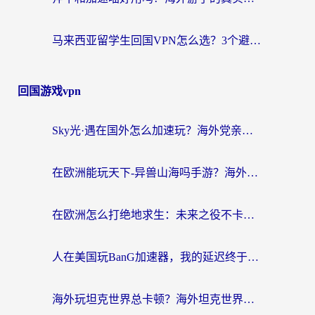
马来西亚留学生回国VPN怎么选？3个避坑点+1款实测好用的加速器推荐
回国游戏vpn
Sky光·遇在国外怎么加速玩？海外党亲测有效的国服游戏加速指南
在欧洲能玩天下-异兽山海吗手游？海外玩家的加速器生存指南
在欧洲怎么打绝地求生：未来之役不卡？留学生亲测的加速器避坑指南
人在美国玩BanG加速器，我的延迟终于绿了
海外玩坦克世界总卡顿？海外坦克世界加速器有哪些？实测好用的选择在这里