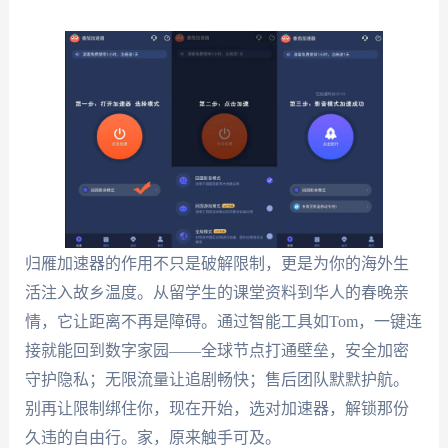
归雁加速器的作用不只是破解限制，更是为你的海外生
活注入故乡温度。从留学生的课堂资料到华人的春晚亲
情，它让距离不再是障碍。通过智能工具如Tom，一键连
接就能回到数字家园——全球节点打通壁垒，安全加密
守护隐私；无限流量让追剧畅快；售后团队默默护航。
别再让限制绑住你，现在开始，选对加速器，解锁那份
久违的自由行。家，原来触手可及。