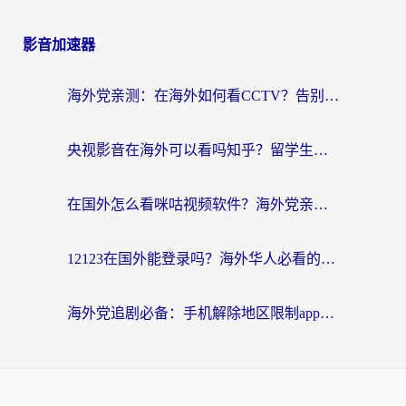
影音加速器
海外党亲测：在海外如何看CCTV？告别“仅限大陆播放”的实用指南
央视影音在海外可以看吗知乎？留学生亲测：3步解决地域限制+追剧自由
在国外怎么看咪咕视频软件？海外党亲测有效的回国加速方案
12123在国外能登录吗？海外华人必看的回国加速实用指南
海外党追剧必备：手机解除地区限制app怎么选？解决央视视频&国内剧地区限制全指南