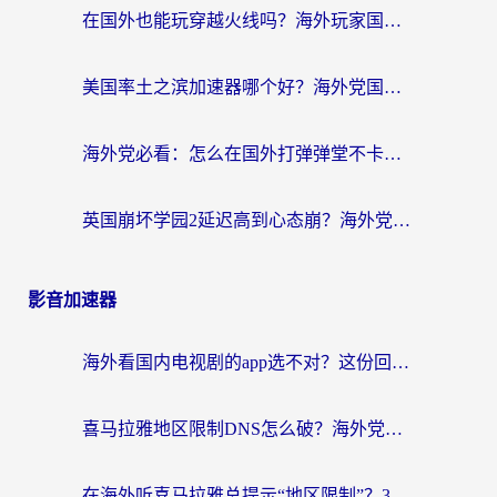
在国外也能玩穿越火线吗？海外玩家国服游戏畅玩终极指南
美国率土之滨加速器哪个好？海外党国服游戏畅玩终极指南（附多游戏解决方案）
海外党必看：怎么在国外打弹弹堂不卡？番茄加速器亲测指南
英国崩坏学园2延迟高到心态崩？海外党国服游戏加速终极指南
影音加速器
海外看国内电视剧的app选不对？这份回国加速器避坑指南帮你流畅追剧
喜马拉雅地区限制DNS怎么破？海外党听国内音乐听书的终极解决方案
在海外听喜马拉雅总提示“地区限制”？3步轻松解除+听国内音乐全攻略