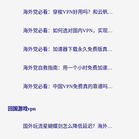
海外党必看：穿梭VPN好用吗？和云帆VPN对比哪个回国效果更好？附真实测评+避坑指南
海外党必看：如何选对国内VPN，实现无缝访问国内资源？
海外党必看：加速器下载永久免费版真的存在吗？教你无缝访问国内资源的正确姿势
海外党自救指南：用一个小时免费加速器，轻松打破国内资源访问壁垒？
海外党必看：中国VPN免费真的靠谱吗？手把手教你选对回国加速器
回国游戏vpn
国外玩流星蝴蝶剑怎么降低延迟？海外党必看的加速秘籍（含欧洲鸣潮&彩虹岛优化攻略）