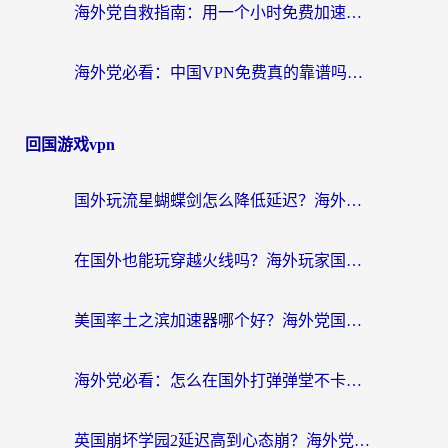
海外党自救指南：用一个小时免费加速器，轻松打破国内资源访问壁垒？
海外党必看：中国VPN免费真的靠谱吗？手把手教你选对回国加速器
回国游戏vpn
国外玩流星蝴蝶剑怎么降低延迟？海外党必看的加速秘籍（含欧洲鸣潮&彩虹岛优化攻略）
在国外也能玩穿越火线吗？海外玩家国服游戏畅玩终极指南
美国率土之滨加速器哪个好？海外党国服游戏畅玩终极指南（附多游戏解决方案）
海外党必看：怎么在国外打弹弹堂不卡？番茄加速器亲测指南
英国崩坏学园2延迟高到心态崩？海外党国服游戏加速终极指南