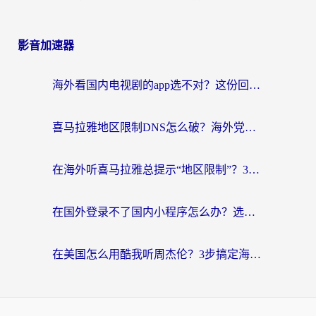
影音加速器
海外看国内电视剧的app选不对？这份回国加速器避坑指南帮你流畅追剧
喜马拉雅地区限制DNS怎么破？海外党听国内音乐听书的终极解决方案
在海外听喜马拉雅总提示“地区限制”？3步轻松解除+听国内音乐全攻略
在国外登录不了国内小程序怎么办？选对回国加速器，轻松解锁国内资源
在美国怎么用酷我听周杰伦？3步搞定海外听歌难题