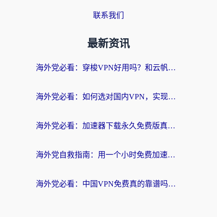
联系我们
最新资讯
海外党必看：穿梭VPN好用吗？和云帆VPN对比哪个回国效果更好？附真实测评+避坑指南
海外党必看：如何选对国内VPN，实现无缝访问国内资源？
海外党必看：加速器下载永久免费版真的存在吗？教你无缝访问国内资源的正确姿势
海外党自救指南：用一个小时免费加速器，轻松打破国内资源访问壁垒？
海外党必看：中国VPN免费真的靠谱吗？手把手教你选对回国加速器