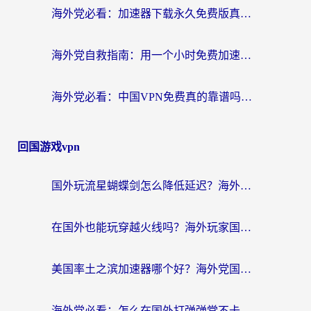
海外党必看：加速器下载永久免费版真的存在吗？教你无缝访问国内资源的正确姿势
海外党自救指南：用一个小时免费加速器，轻松打破国内资源访问壁垒？
海外党必看：中国VPN免费真的靠谱吗？手把手教你选对回国加速器
回国游戏vpn
国外玩流星蝴蝶剑怎么降低延迟？海外党必看的加速秘籍（含欧洲鸣潮&彩虹岛优化攻略）
在国外也能玩穿越火线吗？海外玩家国服游戏畅玩终极指南
美国率土之滨加速器哪个好？海外党国服游戏畅玩终极指南（附多游戏解决方案）
海外党必看：怎么在国外打弹弹堂不卡？番茄加速器亲测指南