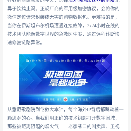
在数据泄露频发的今天，选择
海外回国加速器破解版
无
异于饮鸩止渴。正规厂商的军用级加密协议，会将你的
微信定位请求封装成无害的购物数据包。更难得的是，
当你在伊斯坦布尔机场遭遇连接故障，7x24小时在线的
技术团队能像数字世界的急救医生般，通过远程诊断快
速修复链路异常。
从悉尼歌剧院到伦敦大本钟，每个海外IP背后都跳动着一
颗思乡的心。当我们用正确的技术钥匙打开数字围城，
那些被距离阻隔的烟火气——老家巷口的叫卖声、卫视