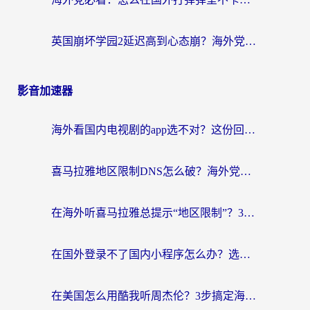
英国崩坏学园2延迟高到心态崩？海外党国服游戏加速终极指南
影音加速器
海外看国内电视剧的app选不对？这份回国加速器避坑指南帮你流畅追剧
喜马拉雅地区限制DNS怎么破？海外党听国内音乐听书的终极解决方案
在海外听喜马拉雅总提示“地区限制”？3步轻松解除+听国内音乐全攻略
在国外登录不了国内小程序怎么办？选对回国加速器，轻松解锁国内资源
在美国怎么用酷我听周杰伦？3步搞定海外听歌难题