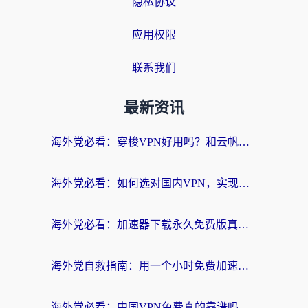
隐私协议
应用权限
联系我们
最新资讯
海外党必看：穿梭VPN好用吗？和云帆VPN对比哪个回国效果更好？附真实测评+避坑指南
海外党必看：如何选对国内VPN，实现无缝访问国内资源？
海外党必看：加速器下载永久免费版真的存在吗？教你无缝访问国内资源的正确姿势
海外党自救指南：用一个小时免费加速器，轻松打破国内资源访问壁垒？
海外党必看：中国VPN免费真的靠谱吗？手把手教你选对回国加速器