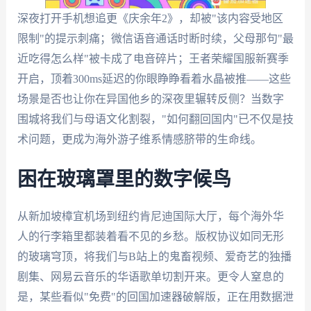
深夜打开手机想追更《庆余年2》，却被"该内容受地区
限制"的提示刺痛；微信语音通话时断时续，父母那句"最
近吃得怎么样"被卡成了电音碎片；王者荣耀国服新赛季
开启，顶着300ms延迟的你眼睁睁看着水晶被推——这些
场景是否也让你在异国他乡的深夜里辗转反侧？当数字
围城将我们与母语文化割裂，"如何翻回国内"已不仅是技
术问题，更成为海外游子维系情感脐带的生命线。
困在玻璃罩里的数字候鸟
从新加坡樟宜机场到纽约肯尼迪国际大厅，每个海外华
人的行李箱里都装着看不见的乡愁。版权协议如同无形
的玻璃穹顶，将我们与B站上的鬼畜视频、爱奇艺的独播
剧集、网易云音乐的华语歌单切割开来。更令人窒息的
是，某些看似"免费"的回国加速器破解版，正在用数据泄