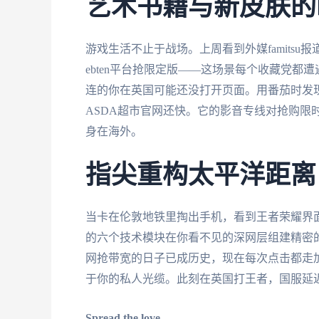
艺术书籍与新皮肤的
游戏生活不止于战场。上周看到外媒famits
ebten平台抢限定版——这场景每个收藏党
连的你在英国可能还没打开页面。用番茄时发
ASDA超市官网还快。它的影音专线对抢购限
身在海外。
指尖重构太平洋距离
当卡在伦敦地铁里掏出手机，看到王者荣耀界面
的六个技术模块在你看不见的深网层组建精密
网抢带宽的日子已成历史，现在每次点击都走
于你的私人光缆。此刻在英国打王者，国服延
Spread the love