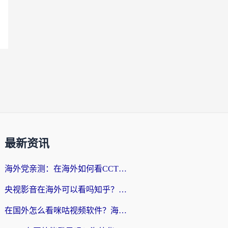
最新资讯
海外党亲测：在海外如何看CCTV？告别“仅限大陆播放”的实用指南
央视影音在海外可以看吗知乎？留学生亲测：3步解决地域限制+追剧自由
在国外怎么看咪咕视频软件？海外党亲测有效的回国加速方案