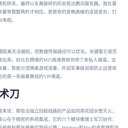
随机转卖，最终以支离破碎的形态抵达腾讯服务器。我在曼
作要等整整两秒才响应。更致命的是晚高峰的连锁丢包，打
白电视。
物理距离无法缩短，但数据传输路径可以优化。关键看它是否
出来。好比在拥堵的M25高速旁给你修了条私人隧道。这
容量，智能分流隔离游戏流量，外加军事级加密防止运营商
的是一条画着黄线的VIP通道。
术刀
喻来说：那些没独立回程线路的产品如同用花园水管灭火，
核心在于精密的系统集成，它的六个模块像瑞士军刀协作：
统每秒都在做最优路径计算；Windows和Mac的桌面端配合