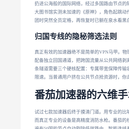
扔进公海般的国际网络，经过多国路由节点的
大图书馆实测未加速的《原神》，角色起跳动
团时突然全员定格，再恢复时已躺在泉水看黑
归国专线的隐秘筛选法则
真正有效的加速器绝不是简单的VPN马甲。
配备独立回国通道，把跨国流量从公共网络剥离
条隧道需要三个硬核配置：专属带宽保障传输
限速。当普通用户挤在公共节点抢资源时，你走
番茄加速器的六维手
试过七款加速器后终于摸清门道。用专业的比
而真正专业的设备是高精度消防水枪。番茄的
遍布50国的节点自动剔除低效路由，智能选线系