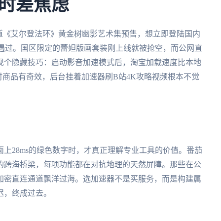
时差焦虑
u报道《艾尔登法环》黄金树幽影艺术集预售，想立即登陆国内
都遭遇过。国区限定的蕾妲版画套装刚上线就被抢空，而公网直
现个隐藏技巧：启动影音加速模式后，淘宝加载速度比本地
时商品有奇效，后台挂着加速器刷B站4K攻略视频根本不觉
上28ms的绿色数字时，才真正理解专业工具的价值。番茄
的跨海桥梁，每项功能都在对抗地理的天然屏障。那些在公
加密直连通道飘洋过海。选加速器不是买服务，而是构建属
迟，终成过去。