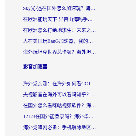
Sky光·遇在国外怎么加速玩？海外党亲测有效的国服游戏加速指南
在欧洲能玩天下-异兽山海吗手游？海外玩家的加速器生存指南
在欧洲怎么打绝地求生：未来之役不卡？留学生亲测的加速器避坑指南
人在美国玩BanG加速器，我的延迟终于绿了
海外玩坦克世界总卡顿？海外坦克世界加速器有哪些？实测好用的选择在这里
影音加速器
海外党亲测：在海外如何看CCTV？告别“仅限大陆播放”的实用指南
央视影音在海外可以看吗知乎？留学生亲测：3步解决地域限制+追剧自由
在国外怎么看咪咕视频软件？海外党亲测有效的回国加速方案
12123在国外能登录吗？海外华人必看的回国加速实用指南
海外党追剧必备：手机解除地区限制app怎么选？解决央视视频&国内剧地区限制全指南