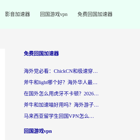
影音加速器
回国游戏vpn
免费回国加速器
免费回国加速器
海外党必看：ChickCN和极速穿梭VPN好用吗？3招教你选对回国加速器无缝刷国内资源
斧牛和light哪个好？海外华人最关心的回国加速器选择难题，一篇讲透
在国外怎么用虎牙不卡顿？2026海外华人亲测有效的回国加速器选择指南
斧牛和加速喵好用吗？海外游子的真实选择困境
马来西亚留学生回国VPN怎么选？3个避坑点+1款实测好用的加速器推荐
回国游戏vpn