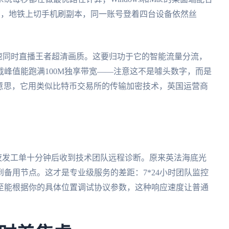
OL，地铁上切手机刷副本，同一账号登着四台设备依然丝
加速同时直播王者超清画质。这要归功于它的智能流量分流，
峰值能跑满100M独享带宽——注意这不是噱头数字，而是
有意思，它用类似比特币交易所的传输加密技术，英国运营商
深夜发工单十分钟后收到技术团队远程诊断。原来英法海底光
备用节点。这才是专业级服务的差距：7*24小时团队监控
至能根据你的具体位置调试协议参数，这种响应速度让普通