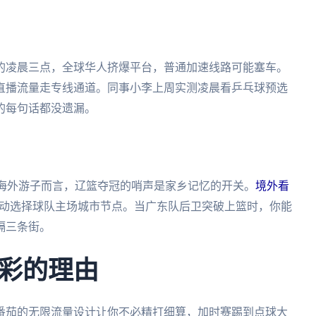
的凌晨三点，全球华人挤爆平台，普通加速线路可能塞车。
直播流量走专线通道。同事小李上周实测凌晨看乒乓球预选
的每句话都没遗漏。
对海外游子而言，辽篮夺冠的哨声是家乡记忆的开关。
境外看
动选择球队主场城市节点。当广东队后卫突破上篮时，你能
隔三条街。
彩的理由
番茄的无限流量设计让你不必精打细算，加时赛踢到点球大