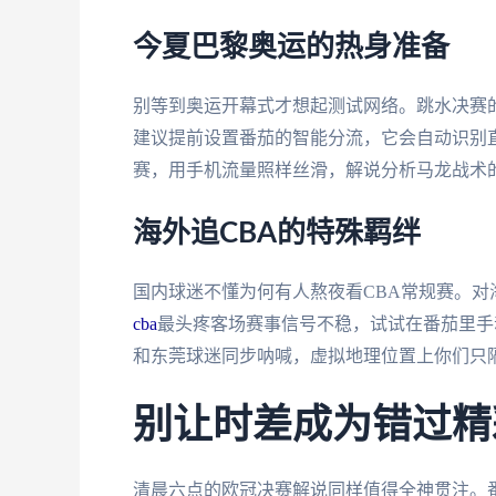
今夏巴黎奥运的热身准备
别等到奥运开幕式才想起测试网络。跳水决赛
建议提前设置番茄的智能分流，它会自动识别
赛，用手机流量照样丝滑，解说分析马龙战术
海外追CBA的特殊羁绊
国内球迷不懂为何有人熬夜看CBA常规赛。
cba
最头疼客场赛事信号不稳，试试在番茄里手
和东莞球迷同步呐喊，虚拟地理位置上你们只
别让时差成为错过精
清晨六点的欧冠决赛解说同样值得全神贯注。