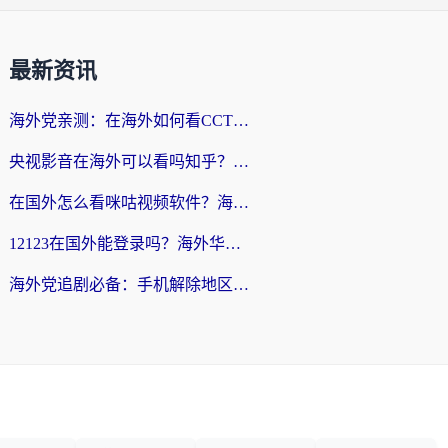
最新资讯
海外党亲测：在海外如何看CCTV？告别“仅限大陆播放”的实用指南
央视影音在海外可以看吗知乎？留学生亲测：3步解决地域限制+追剧自由
在国外怎么看咪咕视频软件？海外党亲测有效的回国加速方案
12123在国外能登录吗？海外华人必看的回国加速实用指南
海外党追剧必备：手机解除地区限制app怎么选？解决央视视频&国内剧地区限制全指南