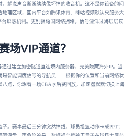
时，解说声音断断续续像坏掉的收音机。这不是你设备的问
格地理区域，国内平台如腾讯体育、咪咕视频默认只服务大
平台屏蔽机制。更别提跨国网络拥堵，信号漂洋过海层层衰
赛场VIP通道？
器通过建立加密隧道直连境内服务器，完美隐藏海外IP。当
而是智能调度信号的导航员——根据你的位置和当前网络状
晨八点，你想看一场CBA季后赛回放，加速器默默切换上海
子。赛事最后三分钟突然掉线，球员投篮动作卡成PPT；
想砸键盘。更危险的是，数据裸奔传输无异于在球场大屏公