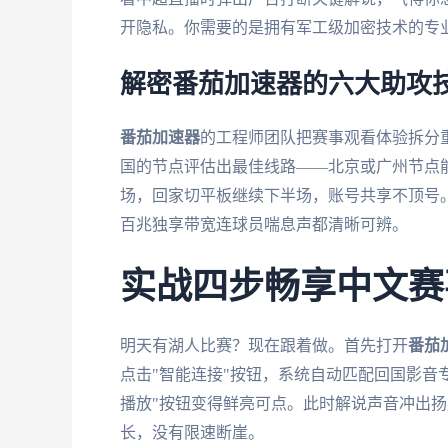
开隐私。你需要的是拥有军工级加密技术的专
解密番茄加速器的六大助攻
番茄加速器
的工程师团队把赛事观看体验拆分重
国的节点评估出最佳线路——北京或广州节点
场，回家切平板继续下半场，账号共享不顶号。
百兆独享带宽连球员喘息声都清晰可辨。
实战四步畅享中文赛
明天有湖人比赛？现在跟着做。首先打开
番茄
点击"智能连接"按钮，系统自动匹配回国影音
播放"按钮变得鲜亮可点。此时解说声音冲出扬
长，没有限速断崖。