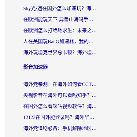
Sky光·遇在国外怎么加速玩？海外党亲测有效的国服游戏加速指南
在欧洲能玩天下-异兽山海吗手游？海外玩家的加速器生存指南
在欧洲怎么打绝地求生：未来之役不卡？留学生亲测的加速器避坑指南
人在美国玩BanG加速器，我的延迟终于绿了
海外玩坦克世界总卡顿？海外坦克世界加速器有哪些？实测好用的选择在这里
影音加速器
海外党亲测：在海外如何看CCTV？告别“仅限大陆播放”的实用指南
央视影音在海外可以看吗知乎？留学生亲测：3步解决地域限制+追剧自由
在国外怎么看咪咕视频软件？海外党亲测有效的回国加速方案
12123在国外能登录吗？海外华人必看的回国加速实用指南
海外党追剧必备：手机解除地区限制app怎么选？解决央视视频&国内剧地区限制全指南