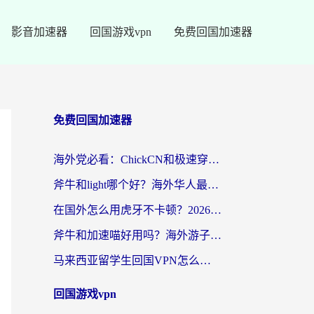
影音加速器
回国游戏vpn
免费回国加速器
免费回国加速器
海外党必看：ChickCN和极速穿梭VPN好用吗？3招教你选对回国加速器无缝刷国内资源
斧牛和light哪个好？海外华人最关心的回国加速器选择难题，一篇讲透
在国外怎么用虎牙不卡顿？2026海外华人亲测有效的回国加速器选择指南
斧牛和加速喵好用吗？海外游子的真实选择困境
马来西亚留学生回国VPN怎么选？3个避坑点+1款实测好用的加速器推荐
回国游戏vpn