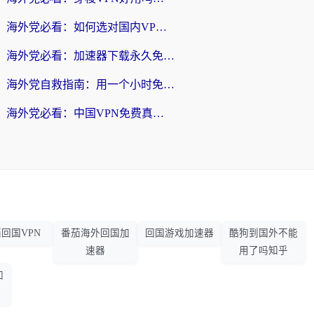
海外党必看：如何选对国内VPN，实现无缝访问国内资源？
海外党必看：加速器下载永久免费版真的存在吗？教你无缝访问国内资源的正确姿势
海外党自救指南：用一个小时免费加速器，轻松打破国内资源访问壁垒？
海外党必看：中国VPN免费真的靠谱吗？手把手教你选对回国加速器
回国VPN
番茄海外回国加
回国游戏加速器
酷狗到国外不能
速器
用了吗知乎
加