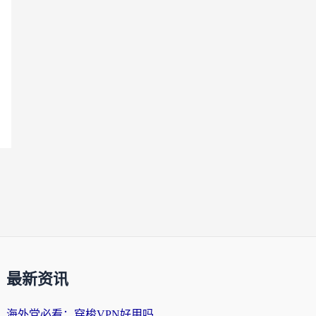
最新资讯
海外党必看：穿梭VPN好用吗？和云帆VPN对比哪个回国效果更好？附真实测评+避坑指南