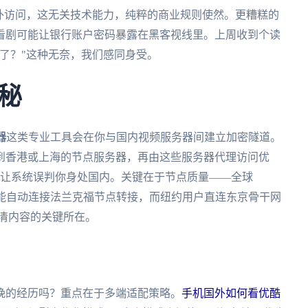
外访问，这无关技术能力，纯粹的商业规则使然。更糟糕的
翻墙看剧可能让银行账户密码暴露在黑客视线里。上周收到个读
了？"这种无奈，我们感同身受。
秘
器
这类专业工具会在你与国内视频服务器间建立加密隧道。
到香港或上海的节点服务器，再由这些服务器代理访问优
却让系统误判你身处国内。关键在于节点质量——全球
可能自动连接法兰克福节点转接，而纽约用户直连东京骨干网
清内容的关键所在。
晚的经历吗？重点在于多端适配策略。
手机国外如何看优酷