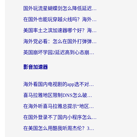
国外玩流星蝴蝶剑怎么降低延迟？海外党必看的加速秘籍（含欧洲鸣潮&彩虹岛优化攻略）
在国外也能玩穿越火线吗？海外玩家国服游戏畅玩终极指南
美国率土之滨加速器哪个好？海外党国服游戏畅玩终极指南（附多游戏解决方案）
海外党必看：怎么在国外打弹弹堂不卡？番茄加速器亲测指南
英国崩坏学园2延迟高到心态崩？海外党国服游戏加速终极指南
影音加速器
海外看国内电视剧的app选不对？这份回国加速器避坑指南帮你流畅追剧
喜马拉雅地区限制DNS怎么破？海外党听国内音乐听书的终极解决方案
在海外听喜马拉雅总提示“地区限制”？3步轻松解除+听国内音乐全攻略
在国外登录不了国内小程序怎么办？选对回国加速器，轻松解锁国内资源
在美国怎么用酷我听周杰伦？3步搞定海外听歌难题