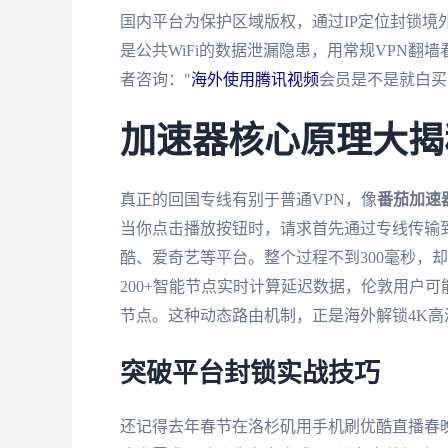
国内平台为保护区域版权，通过IP定位封锁境
是公共WiFi的数据泄漏隐患，用常规VPN
者咨询："
海外使用腾讯视频
会员是不是就白买
加速器核心原理大揭
真正的回国专线有别于普通VPN，像
番茄加速
当你点击播放按钮时，请求首先通过专线传输
酷、爱奇艺等平台。整个过程不到300毫秒，
200+智能节点实时计算延迟数据，伦敦用户
节点。这种动态路由机制，正是海外解锁4K高
突破平台封锁实战技巧
还记得去年春节在洛杉矶用手机刷优酷直播春