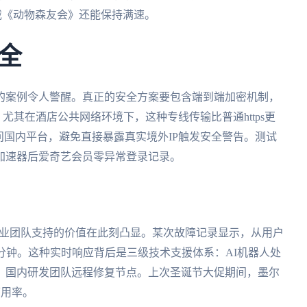
h下载《动物森友会》还能保持满速。
全
的案例令人警醒。真正的安全方案要包含端到端加密机制，
。尤其在酒店公共网络环境下，这种专线传输比普通https更
问国内平台，避免直接暴露真实境外IP触发安全警告。测试
加速器后爱奇艺会员零异常登录记录。
专业团队支持的价值在此刻凸显。某次故障记录显示，从用户
7分钟。这种实时响应背后是三级技术支援体系：AI机器人处
，国内研发团队远程修复节点。上次圣诞节大促期间，墨尔
可用率。