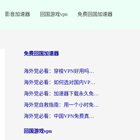
影音加速器
回国游戏vpn
免费回国加速器
免费回国加速器
海外党必看：穿梭VPN好用吗？和云帆VPN对比哪个回国效果更好？附真实测评+避坑指南
海外党必看：如何选对国内VPN，实现无缝访问国内资源？
海外党必看：加速器下载永久免费版真的存在吗？教你无缝访问国内资源的正确姿势
海外党自救指南：用一个小时免费加速器，轻松打破国内资源访问壁垒？
海外党必看：中国VPN免费真的靠谱吗？手把手教你选对回国加速器
回国游戏vpn