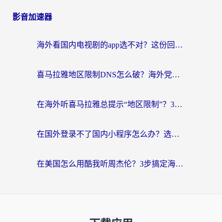
影音加速器
海外看国内电视剧的app选不对？这份回国加速器避坑指南帮你流畅追剧
喜马拉雅地区限制DNS怎么破？海外党听国内音乐听书的终极解决方案
在海外听喜马拉雅总提示“地区限制”？3步轻松解除+听国内音乐全攻略
在国外登录不了国内小程序怎么办？选对回国加速器，轻松解锁国内资源
在美国怎么用酷我听周杰伦？3步搞定海外听歌难题