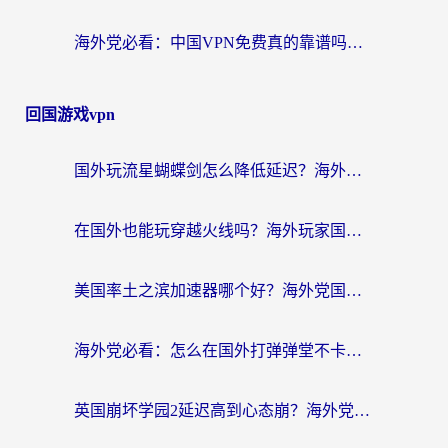
海外党必看：中国VPN免费真的靠谱吗？手把手教你选对回国加速器
回国游戏vpn
国外玩流星蝴蝶剑怎么降低延迟？海外党必看的加速秘籍（含欧洲鸣潮&彩虹岛优化攻略）
在国外也能玩穿越火线吗？海外玩家国服游戏畅玩终极指南
美国率土之滨加速器哪个好？海外党国服游戏畅玩终极指南（附多游戏解决方案）
海外党必看：怎么在国外打弹弹堂不卡？番茄加速器亲测指南
英国崩坏学园2延迟高到心态崩？海外党国服游戏加速终极指南