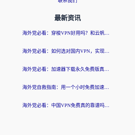
联系我们
最新资讯
海外党必看：穿梭VPN好用吗？和云帆VPN对比哪个回国效果更好？附真实测评+避坑指南
海外党必看：如何选对国内VPN，实现无缝访问国内资源？
海外党必看：加速器下载永久免费版真的存在吗？教你无缝访问国内资源的正确姿势
海外党自救指南：用一个小时免费加速器，轻松打破国内资源访问壁垒？
海外党必看：中国VPN免费真的靠谱吗？手把手教你选对回国加速器