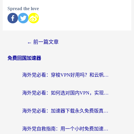
Spread the love
←
前一篇文章
免费回国加速器
海外党必看：穿梭VPN好用吗？和云帆VPN对比哪个回国效果更好？附真实测评+避坑指南
海外党必看：如何选对国内VPN，实现无缝访问国内资源？
海外党必看：加速器下载永久免费版真的存在吗？教你无缝访问国内资源的正确姿势
海外党自救指南：用一个小时免费加速器，轻松打破国内资源访问壁垒？