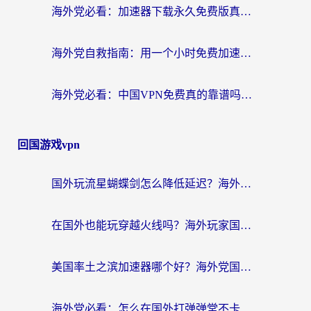
海外党必看：加速器下载永久免费版真的存在吗？教你无缝访问国内资源的正确姿势
海外党自救指南：用一个小时免费加速器，轻松打破国内资源访问壁垒？
海外党必看：中国VPN免费真的靠谱吗？手把手教你选对回国加速器
回国游戏vpn
国外玩流星蝴蝶剑怎么降低延迟？海外党必看的加速秘籍（含欧洲鸣潮&彩虹岛优化攻略）
在国外也能玩穿越火线吗？海外玩家国服游戏畅玩终极指南
美国率土之滨加速器哪个好？海外党国服游戏畅玩终极指南（附多游戏解决方案）
海外党必看：怎么在国外打弹弹堂不卡？番茄加速器亲测指南