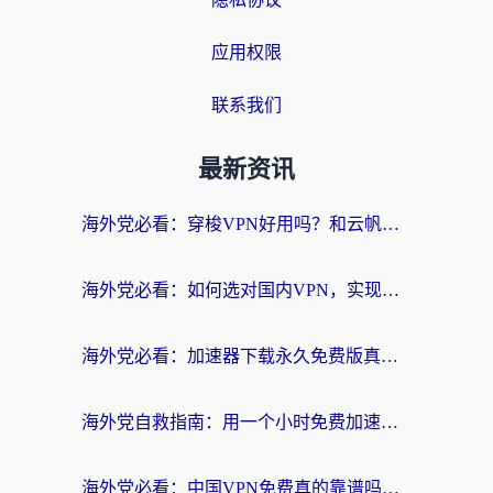
应用权限
联系我们
最新资讯
海外党必看：穿梭VPN好用吗？和云帆VPN对比哪个回国效果更好？附真实测评+避坑指南
海外党必看：如何选对国内VPN，实现无缝访问国内资源？
海外党必看：加速器下载永久免费版真的存在吗？教你无缝访问国内资源的正确姿势
海外党自救指南：用一个小时免费加速器，轻松打破国内资源访问壁垒？
海外党必看：中国VPN免费真的靠谱吗？手把手教你选对回国加速器