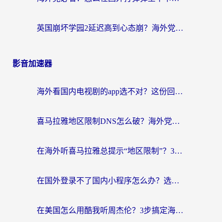
英国崩坏学园2延迟高到心态崩？海外党国服游戏加速终极指南
影音加速器
海外看国内电视剧的app选不对？这份回国加速器避坑指南帮你流畅追剧
喜马拉雅地区限制DNS怎么破？海外党听国内音乐听书的终极解决方案
在海外听喜马拉雅总提示“地区限制”？3步轻松解除+听国内音乐全攻略
在国外登录不了国内小程序怎么办？选对回国加速器，轻松解锁国内资源
在美国怎么用酷我听周杰伦？3步搞定海外听歌难题