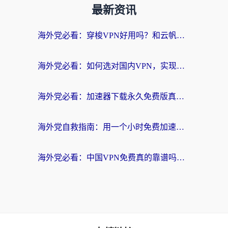
最新资讯
海外党必看：穿梭VPN好用吗？和云帆VPN对比哪个回国效果更好？附真实测评+避坑指南
海外党必看：如何选对国内VPN，实现无缝访问国内资源？
海外党必看：加速器下载永久免费版真的存在吗？教你无缝访问国内资源的正确姿势
海外党自救指南：用一个小时免费加速器，轻松打破国内资源访问壁垒？
海外党必看：中国VPN免费真的靠谱吗？手把手教你选对回国加速器