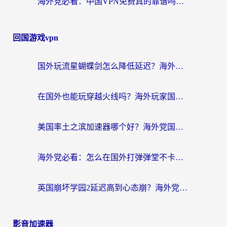
海外党必看：中国VPN免费真的靠谱吗？手把手教你选对回国加速器
回国游戏vpn
国外玩流星蝴蝶剑怎么降低延迟？海外党必看的加速秘籍（含欧洲鸣潮&彩虹岛优化攻略）
在国外也能玩穿越火线吗？海外玩家国服游戏畅玩终极指南
美国率土之滨加速器哪个好？海外党国服游戏畅玩终极指南（附多游戏解决方案）
海外党必看：怎么在国外打弹弹堂不卡？番茄加速器亲测指南
英国崩坏学园2延迟高到心态崩？海外党国服游戏加速终极指南
影音加速器