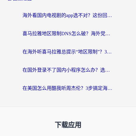
海外看国内电视剧的app选不对？这份回国加速器避坑指南帮你流畅追剧
喜马拉雅地区限制DNS怎么破？海外党听国内音乐听书的终极解决方案
在海外听喜马拉雅总提示“地区限制”？3步轻松解除+听国内音乐全攻略
在国外登录不了国内小程序怎么办？选对回国加速器，轻松解锁国内资源
在美国怎么用酷我听周杰伦？3步搞定海外听歌难题
下载应用