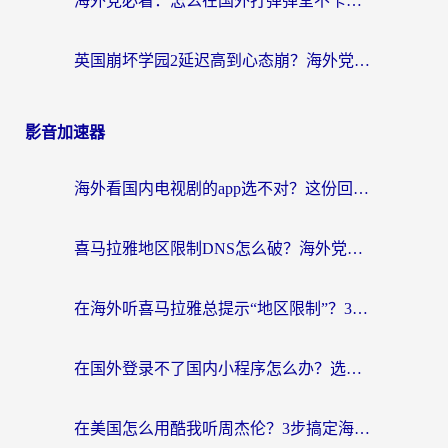
海外党必看：怎么在国外打弹弹堂不卡？番茄加速器亲测指南
英国崩坏学园2延迟高到心态崩？海外党国服游戏加速终极指南
影音加速器
海外看国内电视剧的app选不对？这份回国加速器避坑指南帮你流畅追剧
喜马拉雅地区限制DNS怎么破？海外党听国内音乐听书的终极解决方案
在海外听喜马拉雅总提示“地区限制”？3步轻松解除+听国内音乐全攻略
在国外登录不了国内小程序怎么办？选对回国加速器，轻松解锁国内资源
在美国怎么用酷我听周杰伦？3步搞定海外听歌难题