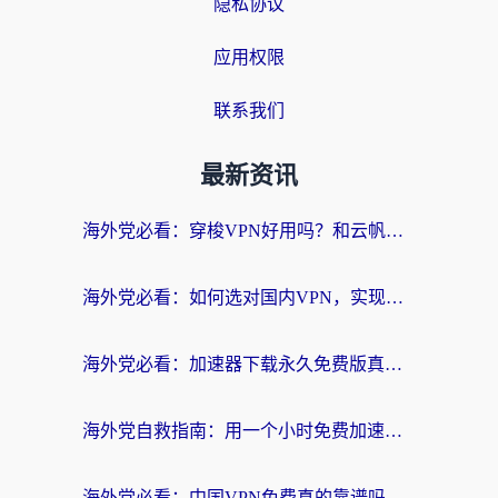
隐私协议
应用权限
联系我们
最新资讯
海外党必看：穿梭VPN好用吗？和云帆VPN对比哪个回国效果更好？附真实测评+避坑指南
海外党必看：如何选对国内VPN，实现无缝访问国内资源？
海外党必看：加速器下载永久免费版真的存在吗？教你无缝访问国内资源的正确姿势
海外党自救指南：用一个小时免费加速器，轻松打破国内资源访问壁垒？
海外党必看：中国VPN免费真的靠谱吗？手把手教你选对回国加速器