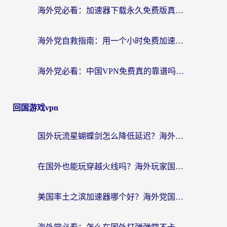
海外党必看：加速器下载永久免费版真的存在吗？教你无缝访问国内资源的正确姿势
海外党自救指南：用一个小时免费加速器，轻松打破国内资源访问壁垒？
海外党必看：中国VPN免费真的靠谱吗？手把手教你选对回国加速器
回国游戏vpn
国外玩流星蝴蝶剑怎么降低延迟？海外党必看的加速秘籍（含欧洲鸣潮&彩虹岛优化攻略）
在国外也能玩穿越火线吗？海外玩家国服游戏畅玩终极指南
美国率土之滨加速器哪个好？海外党国服游戏畅玩终极指南（附多游戏解决方案）