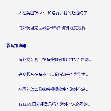
人在美国玩BanG加速器，我的延迟终于绿了
海外玩坦克世界总卡顿？海外坦克世界加速器有哪些？实测好用的选择在这里
影音加速器
海外党亲测：在海外如何看CCTV？告别“仅限大陆播放”的实用指南
央视影音在海外可以看吗知乎？留学生亲测：3步解决地域限制+追剧自由
在国外怎么看咪咕视频软件？海外党亲测有效的回国加速方案
12123在国外能登录吗？海外华人必看的回国加速实用指南