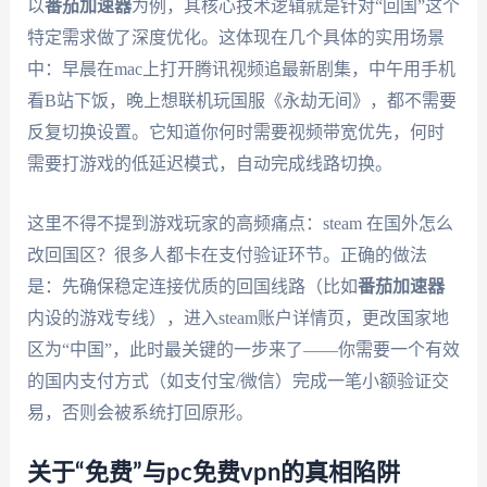
以
番茄加速器
为例，其核心技术逻辑就是针对“回国”这个
特定需求做了深度优化。这体现在几个具体的实用场景
中：早晨在mac上打开腾讯视频追最新剧集，中午用手机
看B站下饭，晚上想联机玩国服《永劫无间》，都不需要
反复切换设置。它知道你何时需要视频带宽优先，何时
需要打游戏的低延迟模式，自动完成线路切换。
这里不得不提到游戏玩家的高频痛点：steam 在国外怎么
改回国区？很多人都卡在支付验证环节。正确的做法
是：先确保稳定连接优质的回国线路（比如
番茄加速器
内设的游戏专线），进入steam账户详情页，更改国家地
区为“中国”，此时最关键的一步来了——你需要一个有效
的国内支付方式（如支付宝/微信）完成一笔小额验证交
易，否则会被系统打回原形。
关于“免费”与pc免费vpn的真相陷阱