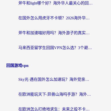
斧牛和light哪个好？海外华人最关心的回国加速器选择难题，一篇讲透
在国外怎么用虎牙不卡顿？2026海外华人亲测有效的回国加速器选择指南
斧牛和加速喵好用吗？海外游子的真实选择困境
马来西亚留学生回国VPN怎么选？3个避坑点+1款实测好用的加速器推荐
回国游戏vpn
Sky光·遇在国外怎么加速玩？海外党亲测有效的国服游戏加速指南
在欧洲能玩天下-异兽山海吗手游？海外玩家的加速器生存指南
在欧洲怎么打绝地求生：未来之役不卡？留学生亲测的加速器避坑指南