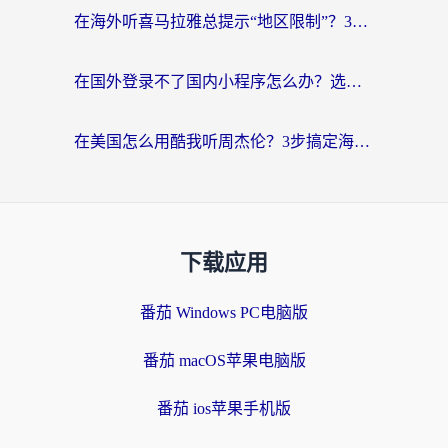
在海外听喜马拉雅总提示“地区限制”？3步轻松解除+听国内音乐全攻略
在国外登录不了国内小程序怎么办？选对回国加速器，轻松解锁国内资源
在美国怎么用酷我听周杰伦？3步搞定海外听歌难题
下载应用
番茄 Windows PC电脑版
番茄 macOS苹果电脑版
番茄 ios苹果手机版