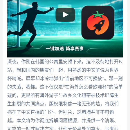
深夜，你刚在韩国的公寓里安顿下来，迫不及待地打开B
站，想和国内的朋友们一起，用熟悉的中文解说为世界
杯呐喊。屏幕却冰冷地弹出“当前地区不可播放”。那一刻
的失落，我懂。这不仅仅是“在海外怎么看欧洲杯”的简单
疑问，更是所有海外游子与故乡文化纽带被技术屏障生
生割裂的共同痛点。版权限制像一堵无形的墙，将我们
挡在了中文直播的门外。但别急，这堵墙并非不可逾
越。本文将为你彻底拆解问题根源，并提供一个清晰、
可靠的一站式解决方案，让你无论身处加拿大、马来西