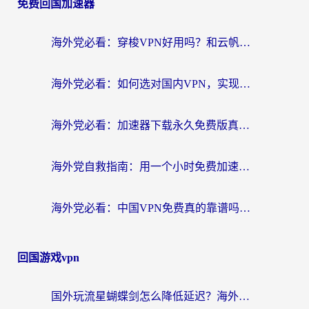
免费回国加速器
海外党必看：穿梭VPN好用吗？和云帆VPN对比哪个回国效果更好？附真实测评+避坑指南
海外党必看：如何选对国内VPN，实现无缝访问国内资源？
海外党必看：加速器下载永久免费版真的存在吗？教你无缝访问国内资源的正确姿势
海外党自救指南：用一个小时免费加速器，轻松打破国内资源访问壁垒？
海外党必看：中国VPN免费真的靠谱吗？手把手教你选对回国加速器
回国游戏vpn
国外玩流星蝴蝶剑怎么降低延迟？海外党必看的加速秘籍（含欧洲鸣潮&彩虹岛优化攻略）