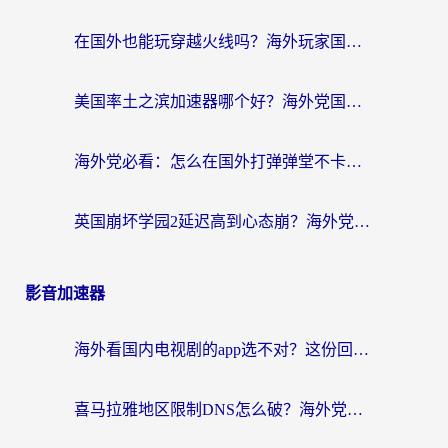
在国外也能玩穿越火线吗？海外玩家国服游戏畅玩终极指南
美国率土之滨加速器哪个好？海外党国服游戏畅玩终极指南（附多游戏解决方案）
海外党必看：怎么在国外打弹弹堂不卡？番茄加速器亲测指南
英国崩坏学园2延迟高到心态崩？海外党国服游戏加速终极指南
影音加速器
海外看国内电视剧的app选不对？这份回国加速器避坑指南帮你流畅追剧
喜马拉雅地区限制DNS怎么破？海外党听国内音乐听书的终极解决方案