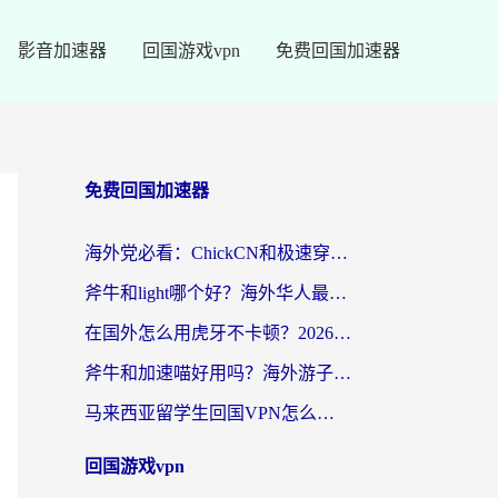
影音加速器
回国游戏vpn
免费回国加速器
免费回国加速器
海外党必看：ChickCN和极速穿梭VPN好用吗？3招教你选对回国加速器无缝刷国内资源
斧牛和light哪个好？海外华人最关心的回国加速器选择难题，一篇讲透
在国外怎么用虎牙不卡顿？2026海外华人亲测有效的回国加速器选择指南
斧牛和加速喵好用吗？海外游子的真实选择困境
马来西亚留学生回国VPN怎么选？3个避坑点+1款实测好用的加速器推荐
回国游戏vpn