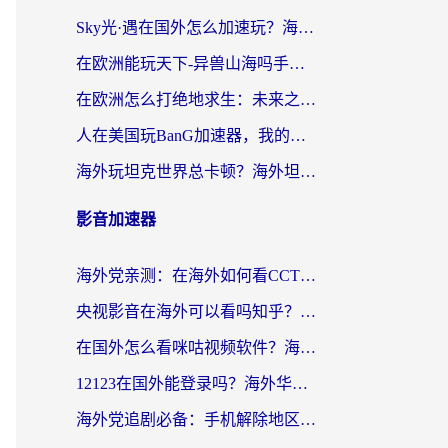
Sky光·遇在国外怎么加速玩？海外党亲测有效的国服游戏加速指南
在欧洲能玩天下-异兽山海吗手游？海外玩家的加速器生存指南
在欧洲怎么打绝地求生：未来之役不卡？留学生亲测的加速器避坑指南
人在美国玩BanG加速器，我的延迟终于绿了
海外玩坦克世界总卡顿？海外坦克世界加速器有哪些？实测好用的选择在这里
影音加速器
海外党亲测：在海外如何看CCTV？告别“仅限大陆播放”的实用指南
央视影音在海外可以看吗知乎？留学生亲测：3步解决地域限制+追剧自由
在国外怎么看咪咕视频软件？海外党亲测有效的回国加速方案
12123在国外能登录吗？海外华人必看的回国加速实用指南
海外党追剧必备：手机解除地区限制app怎么选？解决央视视频&国内剧地区限制全指南