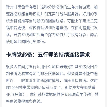
针对《黑色幸存者》这种分秒必争的生存对抗游戏，加
速器必须能自动识别并锁定实时战斗服务器。好用的系
统会智能推荐当时最优的回国线路，可能上午走法兰克
福中转更快，深夜自动切到香港直连。在伯明翰测试发
现，开启专线加速后角色挥刀动作几乎没有残影，药品
使用延迟肉眼可见降低。
卡牌党必备：五行师的持续连接需求
很多人在问打五行师用什么加速器最好？其实这类回合
制卡牌更看重稳定而非极限低延迟。但关键是不能中途
断连——眼看着出绝杀牌时掉线，血压直接拉满。这时
候100M独享带宽的价值就凸显了，即便室友在隔壁看
4K《狂飙》，你的对战数据依然在专属通道里传输，帧
率曲线稳得像条直线。