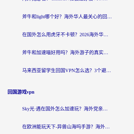
斧牛和light哪个好？海外华人最关心的回国加速器选择难题，一篇讲透
在国外怎么用虎牙不卡顿？2026海外华人亲测有效的回国加速器选择指南
斧牛和加速喵好用吗？海外游子的真实选择困境
马来西亚留学生回国VPN怎么选？3个避坑点+1款实测好用的加速器推荐
回国游戏vpn
Sky光·遇在国外怎么加速玩？海外党亲测有效的国服游戏加速指南
在欧洲能玩天下-异兽山海吗手游？海外玩家的加速器生存指南