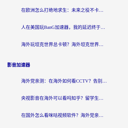
在欧洲怎么打绝地求生：未来之役不卡？留学生亲测的加速器避坑指南
人在美国玩BanG加速器，我的延迟终于绿了
海外玩坦克世界总卡顿？海外坦克世界加速器有哪些？实测好用的选择在这里
影音加速器
海外党亲测：在海外如何看CCTV？告别“仅限大陆播放”的实用指南
央视影音在海外可以看吗知乎？留学生亲测：3步解决地域限制+追剧自由
在国外怎么看咪咕视频软件？海外党亲测有效的回国加速方案