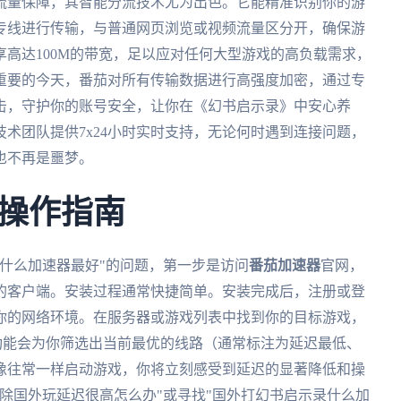
流量保障，其智能分流技术尤为出色。它能精准识别你的游
专线进行传输，与普通网页浏览或视频流量区分开，确保游
高达100M的带宽，足以应对任何大型游戏的高负载需求，
重要的今天，番茄对所有传输数据进行高强度加密，通过专
击，守护你的账号安全，让你在《幻书启示录》中安心养
术团队提供7x24小时实时支持，无论何时遇到连接问题，
也不再是噩梦。
操作指南
什么加速器最好"的问题，第一步是访问
番茄加速器
官网，
id/iOS）的客户端。安装过程通常快捷简单。安装完成后，注册或登
你的网络环境。在服务器或游戏列表中找到你的目标游戏，
功能会为你筛选出当前最优的线路（通常标注为延迟最低、
像往常一样启动游戏，你将立刻感受到延迟的显著降低和操
除国外玩延迟很高怎么办"或寻找"国外打幻书启示录什么加