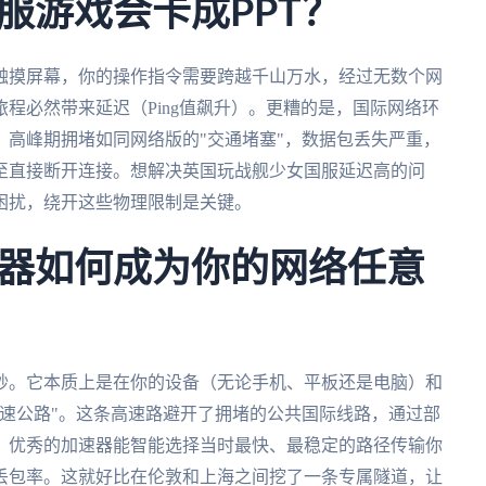
服游戏会卡成PPT？
触摸屏幕，你的操作指令需要跨越千山万水，经过无数个网
程必然带来延迟（Ping值飙升）。更糟的是，国际网络环
高峰期拥堵如同网络版的"交通堵塞"，数据包丢失严重，
至直接断开连接。想解决英国玩战舰少女国服延迟高的问
困扰，绕开这些物理限制是关键。
器如何成为你的网络任意
妙。它本质上是在你的设备（无论手机、平板还是电脑）和
速公路"。这条高速路避开了拥堵的公共国际线路，通过部
。优秀的加速器能智能选择当时最快、最稳定的路径传输你
丢包率。这就好比在伦敦和上海之间挖了一条专属隧道，让