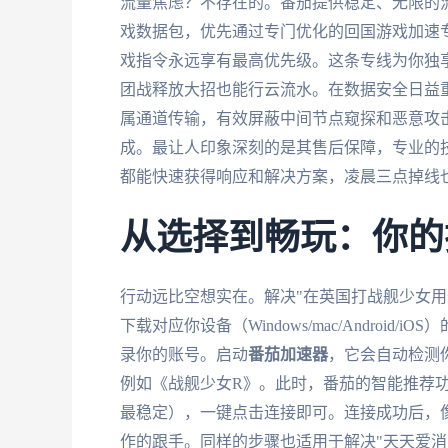
流量焦虑？不存在的。番茄提供稳定、无限的
戏数据包，优先通过专门优化的回国游戏加速
戏指令永远享有最高优先级。这条专线为你独享
团战释放大招也能行云流水。在数据安全日益
属通道传输，有效屏蔽中间节点窥探和恶意攻
成。最让人印象深刻的是其售后保障，专业的技
都能快速获得响应和解决方案，凌晨三点掉线
从选择到畅玩：你的
行动远比空想实在。解决"在英国打战舰少女用
下载对应你设备（Windows/mac/Andro
录你的账号。启动
番茄加速器
，它会自动检测
例如《战舰少女R》。此时，番茄的智能推荐
最稳定），一键点击连接即可。连接成功后，
作的跟手。同样的步骤也适用于解决"天天爱消