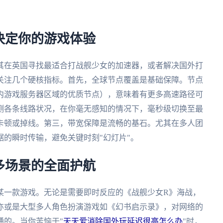
决定你的游戏体验
其在英国寻找最适合打战舰少女的加速器，或者解决国外打
关注几个硬核指标。首先，全球节点覆盖是基础保障。节点
内游戏服务器区域的优质节点），意味着有更多高速路径可
测各条线路状况，在你毫无感知的情况下，毫秒级切换至最
卡顿或掉线。第三，带宽保障是流畅的基石。尤其在多人团
的瞬时传输，避免关键时刻"幻灯片"。
多场景的全面护航
某一款游戏。无论是需要即时反应的《战舰少女R》海战，
亦或是大型多人角色扮演游戏如《幻书启示录》，对网络的
通的。当你苦恼于"
天天爱消除国外玩延迟很高怎么办
"时，