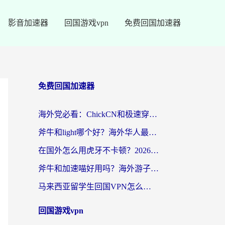
影音加速器
回国游戏vpn
免费回国加速器
免费回国加速器
海外党必看：ChickCN和极速穿梭VPN好用吗？3招教你选对回国加速器无缝刷国内资源
斧牛和light哪个好？海外华人最关心的回国加速器选择难题，一篇讲透
在国外怎么用虎牙不卡顿？2026海外华人亲测有效的回国加速器选择指南
斧牛和加速喵好用吗？海外游子的真实选择困境
马来西亚留学生回国VPN怎么选？3个避坑点+1款实测好用的加速器推荐
回国游戏vpn