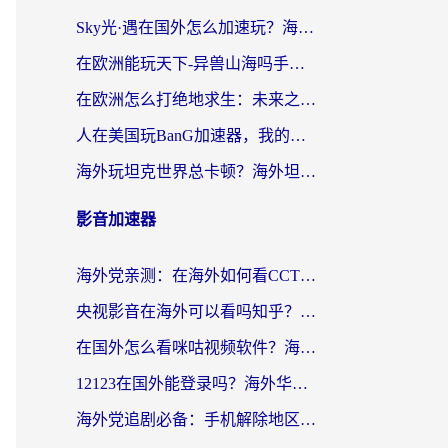
Sky光·遇在国外怎么加速玩？海外党亲测有效的国服游戏加速指南
在欧洲能玩天下-异兽山海吗手游？海外玩家的加速器生存指南
在欧洲怎么打绝地求生：未来之役不卡？留学生亲测的加速器避坑指南
人在美国玩BanG加速器，我的延迟终于绿了
海外玩坦克世界总卡顿？海外坦克世界加速器有哪些？实测好用的选择在这里
影音加速器
海外党亲测：在海外如何看CCTV？告别“仅限大陆播放”的实用指南
央视影音在海外可以看吗知乎？留学生亲测：3步解决地域限制+追剧自由
在国外怎么看咪咕视频软件？海外党亲测有效的回国加速方案
12123在国外能登录吗？海外华人必看的回国加速实用指南
海外党追剧必备：手机解除地区限制app怎么选？解决央视视频&国内剧地区限制全指南