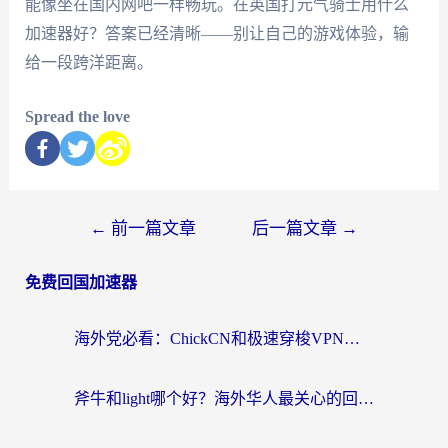
能像坐在国内网吧一样畅玩。在英国打元气骑士用什么
加速器好？答案已经清晰——别让自己的游戏体验，输
给一段跨洋距离。
Spread the love
←
前一篇文章
后一篇文章
→
免费回国加速器
海外党必看：ChickCN和极速穿梭VPN好用吗？3招教你选对回国加速器无缝刷国内资源
斧牛和light哪个好？海外华人最关心的回国加速器选择难题，一篇讲透