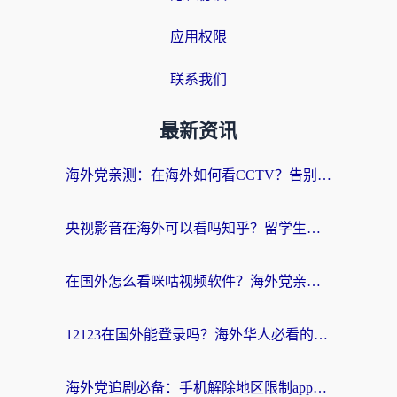
应用权限
联系我们
最新资讯
海外党亲测：在海外如何看CCTV？告别“仅限大陆播放”的实用指南
央视影音在海外可以看吗知乎？留学生亲测：3步解决地域限制+追剧自由
在国外怎么看咪咕视频软件？海外党亲测有效的回国加速方案
12123在国外能登录吗？海外华人必看的回国加速实用指南
海外党追剧必备：手机解除地区限制app怎么选？解决央视视频&国内剧地区限制全指南