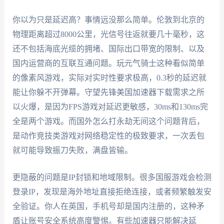
你以为只是延迟高？事情远没那么简单。伦敦到北京的
物理距离超过8000公里，光信号往返就要几十毫秒，这
还不包括海底光缆的拥堵、国际出口带宽的限制、以及
国内运营商的互联互通问题。玩元气骑士这种看似简单
的像素风游戏，实际对实时性要求极高，0.3秒的延迟就
能让你躲不开弹幕。守望先锋美国加速器下载需求之所
以火爆，是因为FPS游戏对延迟更敏感，30ms和130ms完
全是两个游戏。而国外怎么打永劫无间这个问题背后，
是动作竞技类游戏对网络稳定性的极致要求，一次丢包
就可能导致振刀失败，满盘皆输。
更隐蔽的问题是IP封锁和地域限制。很多国服游戏会检测
登录IP，发现是海外地址直接拒绝连接，或者频繁触发安
全验证。你人在英国，手机号却是国内注册的，这种矛
盾让账号安全系统高度警惕。有些加速器只能解决延