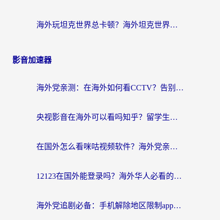
海外玩坦克世界总卡顿？海外坦克世界加速器有哪些？实测好用的选择在这里
影音加速器
海外党亲测：在海外如何看CCTV？告别“仅限大陆播放”的实用指南
央视影音在海外可以看吗知乎？留学生亲测：3步解决地域限制+追剧自由
在国外怎么看咪咕视频软件？海外党亲测有效的回国加速方案
12123在国外能登录吗？海外华人必看的回国加速实用指南
海外党追剧必备：手机解除地区限制app怎么选？解决央视视频&国内剧地区限制全指南