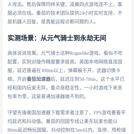
人攻击。售后保障同样关键，凌晨四点游戏连不上，客
服必须在线。番茄的技术团队提供24小时实时支持，不
是机器人回复，是真能远程诊断问题的人。
实测场景：从元气骑士到永劫无间
具体说说效果。元气骑士这种Roguelike游戏，看似不吃
配置，实则对操作精度要求极高。英国本地网络直连国
服，延迟普遍在300ms以上，弹幕躲不开，武器切换卡
顿。开启
番茄加速器
后，延迟压到50-70ms，这个水平已
经和国内玩家无异。重点是稳定性，一小时游戏下来丢
包率为零，这是普通加速器做不到的。
守望先锋美国加速器下载需求者注意了，FPS游戏要看平
均延迟和抖动值。番茄的回国专线让美东玩家也能以
80ms延迟畅玩国服，抖动控制在5ms以内，急停、甩枪操