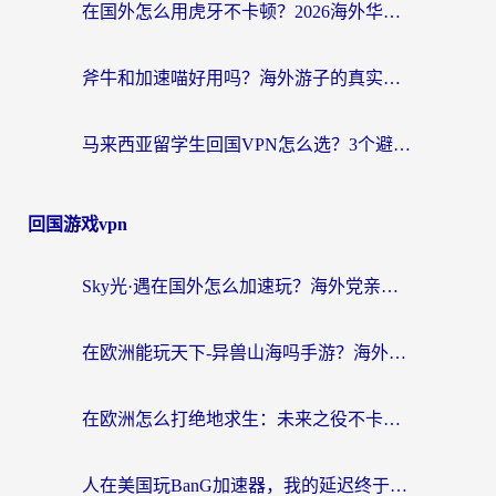
在国外怎么用虎牙不卡顿？2026海外华人亲测有效的回国加速器选择指南
斧牛和加速喵好用吗？海外游子的真实选择困境
马来西亚留学生回国VPN怎么选？3个避坑点+1款实测好用的加速器推荐
回国游戏vpn
Sky光·遇在国外怎么加速玩？海外党亲测有效的国服游戏加速指南
在欧洲能玩天下-异兽山海吗手游？海外玩家的加速器生存指南
在欧洲怎么打绝地求生：未来之役不卡？留学生亲测的加速器避坑指南
人在美国玩BanG加速器，我的延迟终于绿了