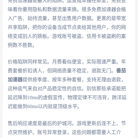
免费加速器是最大的陷阱。运营成本摆在那里，免费意
味着你要用隐私和数据流量来换。很多免费加速器会植
入广告、劫持流量，甚至出售用户数据。更黑的是带宽
共享陷阱，把你的设备当成节点卖给其他用户，你的网
络变成别人的跳板。游戏账号被盗、信用卡被盗刷的案
例数不胜数。
价格陷阱同样常见。月费看似便宜，实际限速严重。年
费套餐折扣诱人，但网络质量不稳定，退款无门。
番茄
加速器
提供按季度、按年多种套餐，支持无理由退款，
这种底气来自对产品稳定性的自信。别信那些承诺能把
延迟降到10ms的虚假宣传，物理定律不可违背，跨洋延
迟能做到60ms以内就是顶级水平。
售后响应速度是最后的护城河。游戏更新后连不上、节
点突然维护、账号异常登录，这些问题都需要人工介