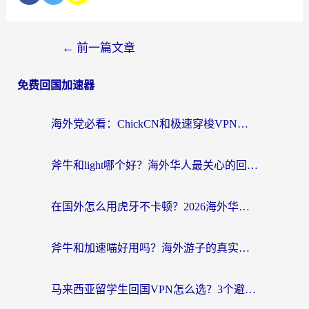
←
前一篇文章
免费回国加速器
海外党必看：ChickCN和极速穿梭VPN好用吗？3招教你选对回国加速器无缝刷国内资源
斧牛和light哪个好？海外华人最关心的回国加速器选择难题，一篇讲透
在国外怎么用虎牙不卡顿？2026海外华人亲测有效的回国加速器选择指南
斧牛和加速喵好用吗？海外游子的真实选择困境
马来西亚留学生回国VPN怎么选？3个避坑点+1款实测好用的加速器推荐