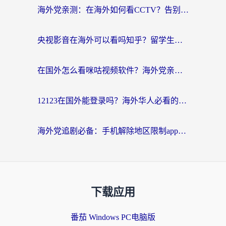
海外党亲测：在海外如何看CCTV？告别“仅限大陆播放”的实用指南
央视影音在海外可以看吗知乎？留学生亲测：3步解决地域限制+追剧自由
在国外怎么看咪咕视频软件？海外党亲测有效的回国加速方案
12123在国外能登录吗？海外华人必看的回国加速实用指南
海外党追剧必备：手机解除地区限制app怎么选？解决央视视频&国内剧地区限制全指南
下载应用
番茄 Windows PC电脑版