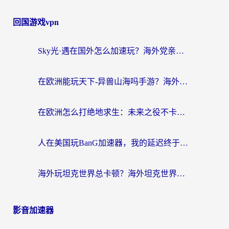
回国游戏vpn
Sky光·遇在国外怎么加速玩？海外党亲测有效的国服游戏加速指南
在欧洲能玩天下-异兽山海吗手游？海外玩家的加速器生存指南
在欧洲怎么打绝地求生：未来之役不卡？留学生亲测的加速器避坑指南
人在美国玩BanG加速器，我的延迟终于绿了
海外玩坦克世界总卡顿？海外坦克世界加速器有哪些？实测好用的选择在这里
影音加速器