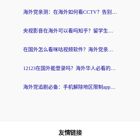
海外党亲测：在海外如何看CCTV？告别“仅限大陆播放”的实用指南
央视影音在海外可以看吗知乎？留学生亲测：3步解决地域限制+追剧自由
在国外怎么看咪咕视频软件？海外党亲测有效的回国加速方案
12123在国外能登录吗？海外华人必看的回国加速实用指南
海外党追剧必备：手机解除地区限制app怎么选？解决央视视频&国内剧地区限制全指南
友情链接