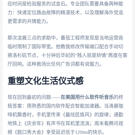
应时间是检验服务的试金石。专业团队需要具备两种能
力：快速定位路由故障的精湛技术，以及理解海外党追
更需求的共情能力。
那次凌晨三点的求助中，番茄工程师发现是当地运营商
临时限制了国际带宽。他教我修改传输端口配合手动切
换洛杉矶节点，十分钟后华妃的“贱人就是矫情”再度在客
厅回响。这种救场比任何广告词都有说服力。
重塑文化生活仪式感
现在回到最初的问题——
在美国用什么软件听音乐
的终
极答案：用熟悉的国内软件配合智能加速器。当清晨咖
啡机飘香时，手机里传来《最炫民族风》的旋律；通勤
地铁上《庆余年》有声书在耳机里流淌；周末看腾讯视
频《脱口秀大会》享受延迟低于120ms的快乐。