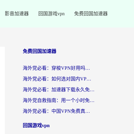
影音加速器
回国游戏vpn
免费回国加速器
免费回国加速器
海外党必看：穿梭VPN好用吗？和云帆VPN对比哪个回国效果更好？附真实测评+避坑指南
海外党必看：如何选对国内VPN，实现无缝访问国内资源？
海外党必看：加速器下载永久免费版真的存在吗？教你无缝访问国内资源的正确姿势
海外党自救指南：用一个小时免费加速器，轻松打破国内资源访问壁垒？
海外党必看：中国VPN免费真的靠谱吗？手把手教你选对回国加速器
回国游戏vpn