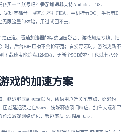
板各买一个账号吧？
番茄加速器
支持Android、iOS、
舍党、家庭党福音。我笔记本打FIFA，手机挂着QQ，平板看B
定无限流量的体验，用过就回不去。
才是正道。
番茄加速器
的精选回国影音、游戏加速专线，把
雄》时，后台B站直播不会抢带宽；看爱奇艺时，游戏更新不
测下载速度能跑满12MB/s，更新个5GB的补丁也就七八分
游戏的加速方案
，延迟能压到40ms以内；纽约用户选美东节点，延迟约
，团战延迟稳定在58ms，技能释放瞬间响应。加拿大玩和平
境游戏网络优化，丢包率从15%降到0.3%。