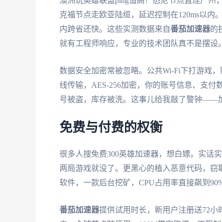
澳洲玩英雄联盟ping值高？悉尼节点直连广州，
克福节点走欧亚陆缆，延迟控制在120ms以内
内跨省还快。这些实测数据来自
番茄加速器
的
就有工程师响应，专业的技术团队真不是摆设
数据安全加密常被忽略。公共Wi-Fi下打游
线传输，AES-256加密，你的账号信息、支付
号被盗，库存被洗。这事儿给我敲了警钟——
免费与付费的权衡
很多人搜免费300英雄加速器，想白嫖。实话实说
两局游戏就没了。更黑心的植入恶意代码，窃
软件，一款后台挖矿，CPU占用率直接飙到90
番茄加速器
提供试用时长，新用户注册送72小