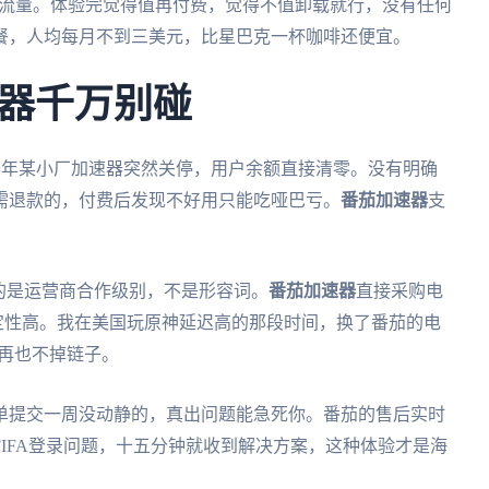
制流量。体验完觉得值再付费，觉得不值卸载就行，没有任何
餐，人均每月不到三美元，比星巴克一杯咖啡还便宜。
器千万别碰
去年某小厂加速器突然关停，用户余额直接清零。没有明确
需退款的，付费后发现不好用只能吃哑巴亏。
番茄加速器
支
的是运营商合作级别，不是形容词。
番茄加速器
直接采购电
定性高。我在美国玩原神延迟高的那段时间，换了番茄的电
S战再也不掉链子。
单提交一周没动静的，真出问题能急死你。番茄的售后实时
FIFA登录问题，十五分钟就收到解决方案，这种体验才是海