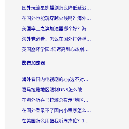
国外玩流星蝴蝶剑怎么降低延迟？海外党必看的加速秘籍（含欧洲鸣潮&彩虹岛优化攻略）
在国外也能玩穿越火线吗？海外玩家国服游戏畅玩终极指南
美国率土之滨加速器哪个好？海外党国服游戏畅玩终极指南（附多游戏解决方案）
海外党必看：怎么在国外打弹弹堂不卡？番茄加速器亲测指南
英国崩坏学园2延迟高到心态崩？海外党国服游戏加速终极指南
影音加速器
海外看国内电视剧的app选不对？这份回国加速器避坑指南帮你流畅追剧
喜马拉雅地区限制DNS怎么破？海外党听国内音乐听书的终极解决方案
在海外听喜马拉雅总提示“地区限制”？3步轻松解除+听国内音乐全攻略
在国外登录不了国内小程序怎么办？选对回国加速器，轻松解锁国内资源
在美国怎么用酷我听周杰伦？3步搞定海外听歌难题