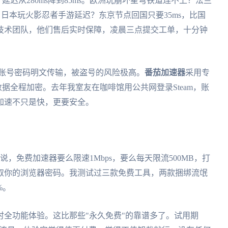
延迟从280ms降到85ms。欧洲玩崩坏星穹铁道连不上？法兰
。日本玩火影忍者手游延迟？东京节点回国只要35ms，比国
技术团队，他们售后实时保障，凌晨三点提交工单，十分钟
。
戏，账号密码明文传输，被盗号的风险极高。
番茄加速器
采用专
数据全程加密。去年我室友在咖啡馆用公共网登录Steam，账
加速不只是快，更要安全。
，免费加速器要么限速1Mbps，要么每天限流500MB，打
取你的浏览器密码。我测试过三款免费工具，两款捆绑流氓
%。
时全功能体验。这比那些"永久免费"的靠谱多了。试用期